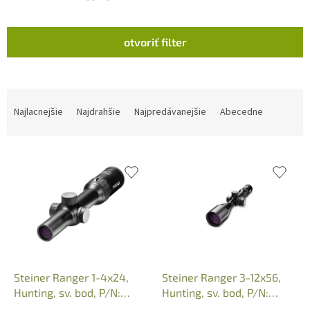
V
otvoriť filter
ý
p
i
s
R
p
a
Najlacnejšie
Najdrahšie
Najpredávanejšie
Abecedne
r
d
o
e
d
n
u
i
k
e
t
p
o
r
v
o
d
u
k
Steiner Ranger 1-4x24,
Steiner Ranger 3-12x56,
t
Hunting, sv. bod, P/N:
Hunting, sv. bod, P/N:
o
8760900204
8762900204