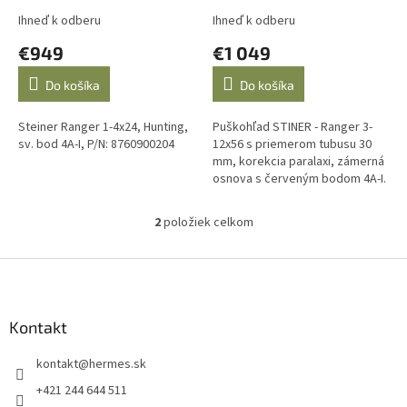
v
Ihneď k odberu
Ihneď k odberu
€949
€1 049
Do košíka
Do košíka
Steiner Ranger 1-4x24, Hunting,
Puškohľad STINER - Ranger 3-
sv. bod 4A-I, P/N: 8760900204
12x56 s priemerom tubusu 30
mm, korekcia paralaxi, zámerná
osnova s červeným bodom 4A-I.
2
položiek celkom
O
v
l
Z
á
á
d
p
a
ä
Kontakt
c
t
i
kontakt
@
hermes.sk
i
e
p
e
+421 244 644 511
r