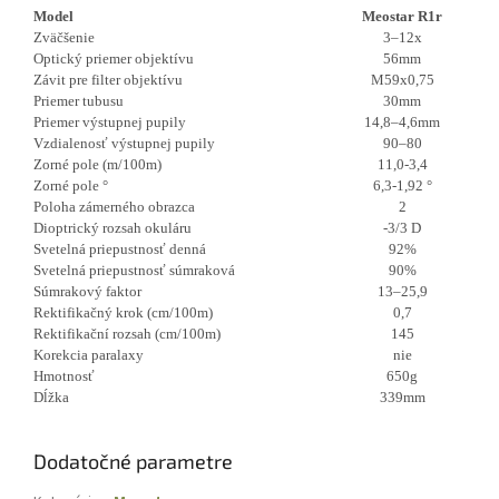
Model
Meostar R1r
Zväčšenie
3–12x
Optický priemer objektívu
56mm
Závit pre filter objektívu
M59x0,75
Priemer tubusu
30mm
Priemer výstupnej pupily
14,8–4,6mm
Vzdialenosť výstupnej pupily
90–80
Zorné pole (m/100m)
11,0-3,4
Zorné pole °
6,3-1,92 °
Poloha zámerného obrazca
2
Dioptrický rozsah okuláru
-3/3 D
Svetelná priepustnosť denná
92%
Svetelná priepustnosť súmraková
90%
Súmrakový faktor
13–25,9
Rektifikačný krok (cm/100m)
0,7
Rektifikační rozsah (cm/100m)
145
Korekcia paralaxy
nie
Hmotnosť
650g
Dĺžka
339mm
Dodatočné parametre