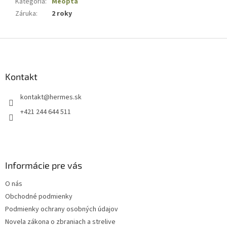
Kategória
:
Meopta
Záruka
:
2 roky
Z
á
p
ä
Kontakt
t
kontakt
@
hermes.sk
i
e
+421 244 644 511
Informácie pre vás
O nás
Obchodné podmienky
Podmienky ochrany osobných údajov
Novela zákona o zbraniach a strelive