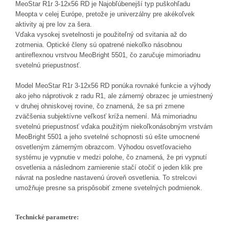
MeoStar R1r 3-12x56 RD je Najobľúbenejší typ puškohľadu
Meopta v celej Európe, pretože je univerzálny pre akékoľvek
aktivity aj pre lov za šera.
Vďaka vysokej svetelnosti je použiteľný od svitania až do
zotmenia. Optické členy sú opatrené niekoľko násobnou
antireflexnou vrstvou MeoBright 5501, čo zaručuje mimoriadnu
svetelnú priepustnosť.
Model MeoStar R1r 3-12x56 RD ponúka rovnaké funkcie a výhody
ako jeho
náprotivok z radu R1, ale zámerný obrazec je umiestnený
v druhej ohniskovej rovine, čo znamená, že sa pri zmene
zväčšenia subjektívne veľkosť kríža nemení. Má mimoriadnu
svetelnú priepustnosť vďaka použitým niekoľkonásobným vrstvám
MeoBright 5501 a jeho svetelné schopnosti sú ešte umocnené
osvetleným zámerným obrazcom. Výhodou osvetľovacieho
systému je vypnutie v medzi polohe, čo znamená, že pri vypnutí
osvetlenia a následnom zamierenie stačí otočiť o jeden klik pre
návrat na posledne nastavenú úroveň osvetlenia. To strelcovi
umožňuje presne sa prispôsobiť zmene svetelných podmienok.
Technické parametre: