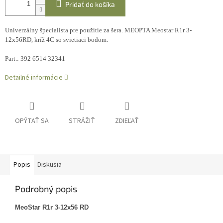
Pridať do košíka
Univerzálny špecialista pre použitie za šera. MEOPTA Meostar R1r 3-
12x56RD, kríž 4C so svietiaci bodom.
Part.: 392 6514 32341
Detailné informácie
OPÝTAŤ SA
STRÁŽIŤ
ZDIEĽAŤ
Popis
Diskusia
Podrobný popis
MeoStar R1r 3-12x56 RD