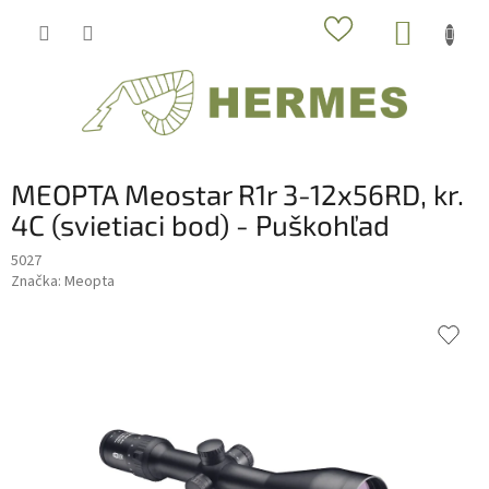
Prejsť
NÁKUP
na
obsah
KOŠÍK
MEOPTA Meostar R1r 3-12x56RD, kr.
4C (svietiaci bod) - Puškohľad
5027
Značka:
Meopta