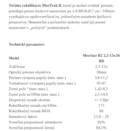
T
očítko rektifikácie MeoTrak II
, ktoré je možné ovládať prstami,
prinášajú presne krokové nastavenie po 1/4 MOA (0,7 cm / 100m) s
vynikajúcou opakovateľnosťou, jedinečným rozsahom špičkovú
presnosťou. Hmatateľné a počuteľné záskoky zaisťujú presné
nastavenie v „poľných“ podmienkach.
Technické parametre:
MeoStar R2 2,5-15x56
Model
RD
Zväčšenie
2,5-15x
Optický priemer objektívu
56mm
Priemer výstpnej pupily (min.-max.)
3,8-11,2
Vzdialenosť výstupnej pupily (min.-max.)
95-97
Zorné pole ° (min.-max.)
1,42-8,5
Zorné pole m/100m (min.-max.)
2,5-14,9
Dioptrický rozsah okuláru
+/- 3 Dpt
Rektifikačný rozsah cm/100m
175
Rektifikačný rozsah MOA
60
Súmrakový faktor
11,8 – 29
Sveteľná priepustnosť súmraková
92%
Sveteľná priepustnosť denná
94,5%