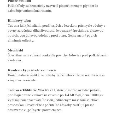
Plnené dusíkom
Puškohľady sú hermeticky uzavreté plnené interným plynom čo
zabraňuje vnútornému roseniu.
Hliníkový tubus
Tubus z ľahkých zliatin používaných v leteckom priemysle odolný a
pevný zaručujúci dlhú životnosť. J
e opatrený špeciálnou, eloxovou
povrchovou úpravou odolnou proti oteru, čierny matný povrch
eliminuje odlesky.
Meoshield
Špeciálna vrstva chráni vonkajšie povrchy šošoviek pred poškriabaním
a oderom.
Kvadratický priebeh rektifikácie
Horizontálne a vertikálne pohyby zámerného kríža pri rektifikácii sú
vzájomne nezávislé.
T
očítko rektifikácie MeoTrak II
, ktoré je možné ovládať prstami,
prinášajú presne krokové nastavenie po 1/4 MOA (0,7 cm / 100m) s
vynikajúcou opakovateľnosťou, jedinečným rozsahom špičkovú
presnosťou. Hmatateľné a počuteľné záskoky zaisťujú presné
nastavenie v „poľných“ podmienkach.