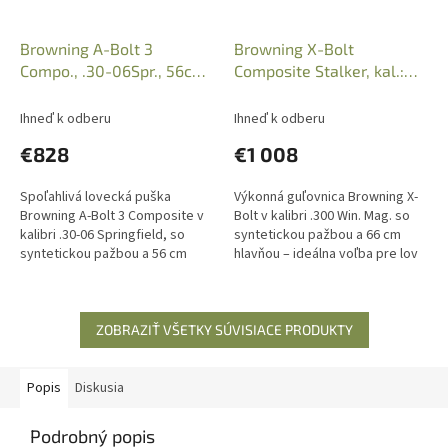
Browning A-Bolt 3
Browning X-Bolt
Compo., .30-06Spr., 56cm,
Composite Stalker, kal.:
4r., B035802126
.300Win.Mag., 26",
B035236229
Ihneď k odberu
Ihneď k odberu
€828
€1 008
Spoľahlivá lovecká puška
Výkonná guľovnica Browning X-
Browning A-Bolt 3 Composite v
Bolt v kalibri .300 Win. Mag. so
kalibri .30-06 Springfield, so
syntetickou pažbou a 66 cm
syntetickou pažbou a 56 cm
hlavňou – ideálna voľba pre lov
hlavňou – pripravená na
na dlhú vzdialenosť v náročných
akúkoľvek poľovnícku výzvu.
podmienkach.
ZOBRAZIŤ VŠETKY SÚVISIACE PRODUKTY
Popis
Diskusia
Podrobný popis