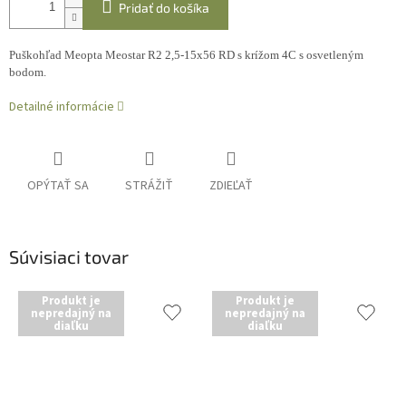
Pridať do košíka
Puškohľad Meopta Meostar R2 2,5-15x56 RD s krížom 4C s osvetleným
bodom.
Detailné informácie
OPÝTAŤ SA
STRÁŽIŤ
ZDIEĽAŤ
Súvisiaci tovar
Produkt je
Produkt je
nepredajný na
nepredajný na
diaľku
diaľku