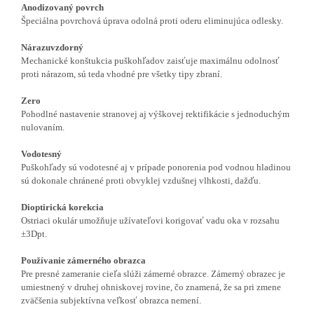
Anodizovaný povrch
Špeciálna povrchová úprava odolná proti oderu eliminujúca odlesky.
Nárazuvzdorný
Mechanické konštukcia puškohľadov zaisťuje maximálnu odolnosť
proti nárazom, sú teda vhodné pre všetky tipy zbraní.
Zero
Pohodlné nastavenie stranovej aj výškovej rektifikácie s jednoduchým
nulovaním.
Vodotesný
Puškohľady sú vodotesné aj v prípade ponorenia pod vodnou hladinou
sú dokonale chránené proti obvyklej vzdušnej vlhkosti, dažďu.
Dioptirická korekcia
Ostriaci okulár umožňuje užívateľovi korigovať vadu oka v rozsahu
±3Dpt.
Používanie zámerného obrazca
Pre presné zameranie cieľa slúži zámerné obrazce. Zámerný obrazec je
umiestnený v druhej ohniskovej rovine, čo znamená, že sa pri zmene
zväčšenia subjektívna veľkosť obrazca nemení.