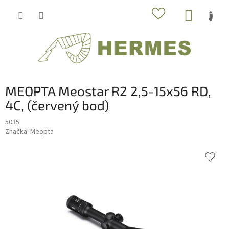
Prejsť
NÁKUP
na
obsah
KOŠÍK
MEOPTA Meostar R2 2,5-15x56 RD,
4C, (červený bod)
5035
Značka:
Meopta