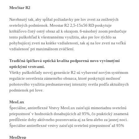
MeoStar R2
Navrhnutý tak, aby spĺňal požiadavky pre lov zveri za znížených
svetelných podmienok. Meostar R2 2,5-15x56 RD poskytuje
krištáľovo čistý ostrý obraz až k okrajom. 6-násobný zoom predurčuje
tento puškohľad k všestrannému využitiu, ako pre lov rýchlo sa
pohybujúcej zveri na krátke vzdialenosti, tak aj na lov zveri na veľkú
vzdialenosť pri maximálnom zväčšení.
Tradičná špičková optická kvalita podporená novo vyvinutými
optickými vrstvami.
Všetky puškohľady novej generácie R2 sú vybavené novým systémom
regulácie osvetlenia zámerného obrazca, ktoré poskytujú možnosť
pohotového využitia prednastavenej intenzity svetla podľa aktuálnych
podmienok pri love.
MeoLux
Š
peciálne, antireflexné Vrstvy MeoLux zaisťujú mimoriadnu svetelnú
priepustnosť v hodnotách dosahujúcich až 95%, čo praktický znamená
predĺženie doby aktívneho pozorovania aj za šera alebo za jasnej noci.
Špeciálne antireflexné vrstvy zaisťujú svetelnú pirepustnosť až 95%
MeoDrop