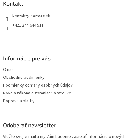
ä
Kontakt
t
kontakt
@
hermes.sk
i
e
+421 244 644 511
Informácie pre vás
O nás
Obchodné podmienky
Podmienky ochrany osobných údajov
Novela zákona o zbraniach a strelive
Doprava a platby
Odoberať newsletter
Vložte svoj e-mail a my Vám budeme zasielať informácie o nových