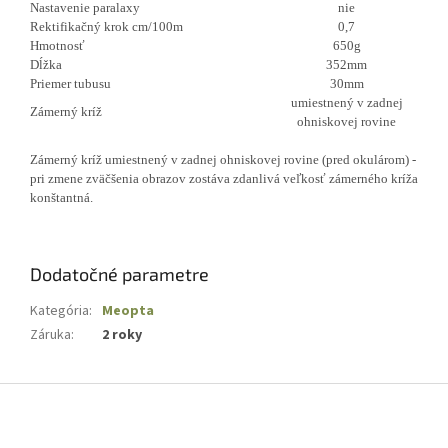
Nastavenie paralaxy
nie
Rektifikačný krok cm/100m
0,7
Hmotnosť
650g
Dĺžka
352mm
Priemer tubusu
30mm
umiestnený v zadnej
Zámerný kríž
ohniskovej rovine
Zámerný kríž umiestnený v zadnej ohniskovej rovine (pred okulárom) -
pri zmene zväčšenia obrazov zostáva zdanlivá veľkosť zámerného kríža
konštantná.
Dodatočné parametre
Kategória
:
Meopta
Záruka
:
2 roky
Z
á
p