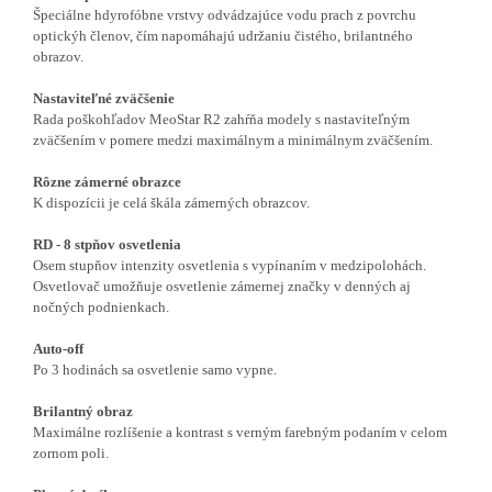
Špeciálne hdyrofóbne vrstvy odvádzajúce vodu prach z povrchu
optickýh členov, čím napomáhajú udržaniu čistého, brilantného
obrazov.
Nastaviteľné zväčšenie
Rada poškohľadov MeoStar R2 zahŕňa modely s nastaviteľným
zväčšením v pomere medzi maximálnym a minimálnym zväčšením.
Rôzne zámerné obrazce
K dispozícii je celá škála zámerných obrazcov.
RD - 8 stpňov osvetlenia
Osem stupňov intenzity osvetlenia s vypínaním v medzipolohách.
Osvetlovač umožňuje osvetlenie zámernej značky v denných aj
nočných podnienkach.
Auto-off
Po 3 hodinách
sa osvetlenie samo vypne.
Brilantný obraz
Maximálne rozlíšenie a kontrast s verným farebným podaním v celom
zornom poli.