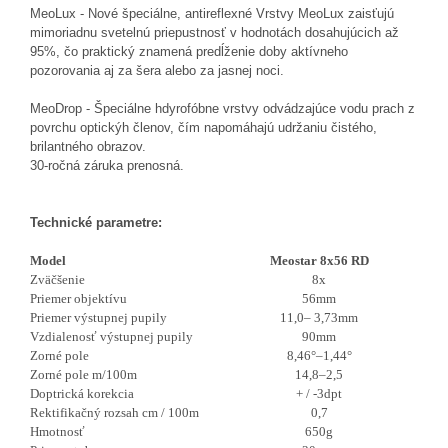
MeoLux - Nové špeciálne, antireflexné Vrstvy MeoLux zaisťujú
mimoriadnu svetelnú priepustnosť v hodnotách dosahujúcich až
95%, čo praktický znamená predĺženie doby aktívneho
pozorovania aj za šera alebo za jasnej noci.
MeoDrop - Špeciálne hdyrofóbne vrstvy odvádzajúce vodu prach z
povrchu optickýh členov, čím napomáhajú udržaniu čistého,
brilantného obrazov.
30-ročná záruka prenosná.
Technické parametre:
Model
Meostar 8x56 RD
Zväčšenie
8x
Priemer objektívu
56mm
Priemer výstupnej pupily
11,0– 3,73mm
Vzdialenosť výstupnej pupily
90mm
Zorné pole
8,46°–1,44°
Zorné pole m/100m
14,8–2,5
Doptrická korekcia
+ / -3dpt
Rektifikačný rozsah cm / 100m
0,7
Hmotnosť
650g