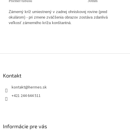
Priemer tubusu
30mm
Zámerný kríž umiestnený v zadnej ohniskovej rovine (pred
okulárom) - pri zmene zväčšenia obrazov zostáva zdanlivá
veľkosť zámerného kríža konštantná.
Z
á
p
ä
Kontakt
t
kontakt
@
hermes.sk
i
e
+421 244 644 511
Informácie pre vás