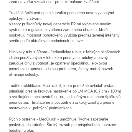
zveri na veľkú vzdialenosť pri maximálnom zväčšení.
Tradičná špičková optická kvalita podporená novo vyvinutými
optickými vrstvami.
Všetky puškohľady novej generácie R2 sú vybavené novým
systémom regulácie osvetlenia zámerného obrazca, ktoré
poskytujú možnosť pohotového využitia prednastavenej intenzity
svetla podľa aktuálnych podmienok pri love.
Hliníkový tubus 30mm - Jednodielny tubus z ľahkých hliníkových
zliatin používaných v leteckom priemysle, odolný a pevný,
zaručuje dlhú životnosť, je opatrený špeciálnou, eloxovou
povrchovou úpravou odolnou proti oteru, čierny matný povrch
eliminuje odlesky.
Točítko rektifikácie MeoTrak II, ktoré je možné ovládať prstami,
prinášajú presne krokové nastavenie po 1/4 MOA (0,7 cm / 100m)
s vynikajúcou opakovateľnosťou, jedinečným rozsahom špičkovú
presnosťou. Hmatateľné a počuteľné záskoky zaisťujú presné
nastavenie v „poľných“ podmienkach.
Rýchlo ostrenie - MeoQuick - umožňuje Rýchle zaostrenie
poskytuje dostatočne Široký rozsah pre prispôsobenie obrazov
ľudskému oku.