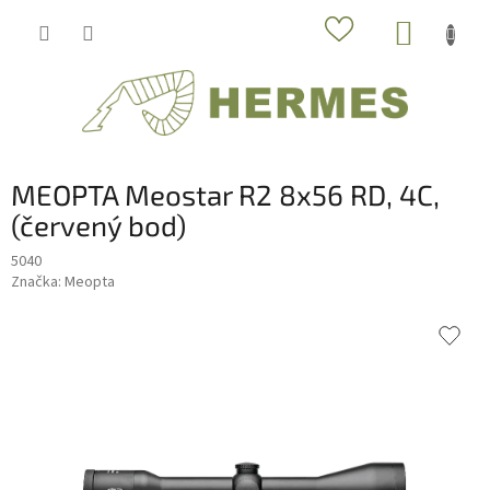
Prejsť
NÁKUP
na
obsah
KOŠÍK
MEOPTA Meostar R2 8x56 RD, 4C,
(červený bod)
5040
Značka:
Meopta