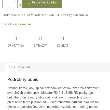
Pridať do košíka
Puškohľad MEOPTA Meostar R2 8x56 RD - červený bod, kríž 4C.
Detailné informácie
OPÝTAŤ SA
STRÁŽIŤ
ZDIEĽAŤ
Popis
Diskusia
Podrobný popis
Navrhnutý tak, aby spĺňal požiadavky pre lov zveri za znížených
svetelných podmienok. Meostar R2 2,5-15x56 RD poskytuje
krištáľovo čistý ostrý obraz až k okrajom. 6-násobný zoom
predurčuje tento puškohľad k všestrannému využitiu, ako pre lov
rýchlo sa pohybujúcej zveri na krátke vzdialenosti, tak aj na lov