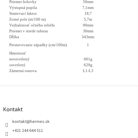
Priemer šošovky
50mm
Výstupná pupila
7,1mm
Stmievací faktor
18,7
Zorné pole (m/100 m)
5,7m
Vzdialenosť očného reliéfu
90mm
Priemer v strede tubusu
30mm
Dĺžka
343mm
Prestavovanie západky (cm/100m)
1
Hmotnosť
neosvetlený
601g
osvetlený
629g
Zámerná osnova
L1-L3
Z
á
p
ä
Kontakt
t
kontakt
@
hermes.sk
i
e
+421 244 644 511