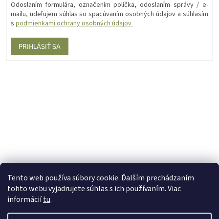
Odoslaním formulára, označením políčka, odoslaním správy / e-
mailu, udeľujem súhlas so spacúvaním osobných údajov a súhlasím
s
podmienkami ochrany osobných údajov
PRIHLÁSIŤ SA
Tento web používa súbory cookie. Ďalším prechádzaním
tohto webu vyjadrujete súhlas s ich používaním. Viac
informácií
tu
.