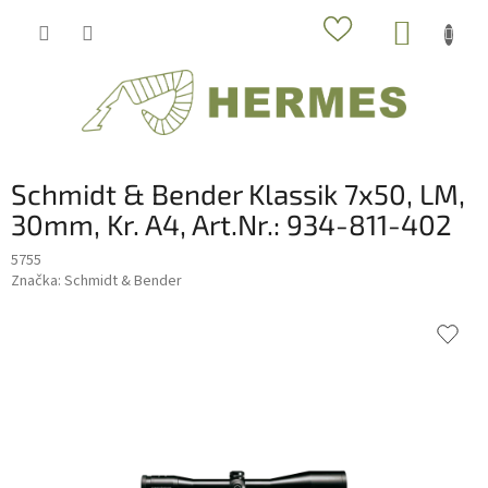
Prejsť
NÁKUP
na
obsah
KOŠÍK
Schmidt & Bender Klassik 7x50, LM,
30mm, Kr. A4, Art.Nr.: 934-811-402
5755
Značka:
Schmidt & Bender