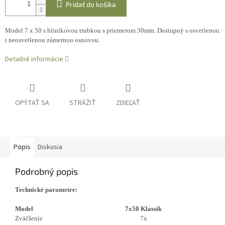
Pridať do košíka
Model 7 x 50 s hliníkovou trubkou s priemerom 30mm. Dostupný s osvetlenou
i neosvetlenou zámernou osnovou.
Detailné informácie
OPÝTAŤ SA
STRÁŽIŤ
ZDIEĽAŤ
Popis
Diskusia
Podrobný popis
Technické parametre:
Model
7x50 Klassik
Zväčšenie
7x