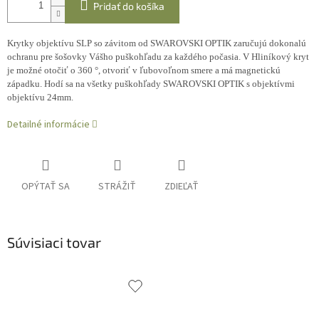
Pridať do košíka
Krytky objektívu SLP so závitom od SWAROVSKI OPTIK zaručujú dokonalú
ochranu pre šošovky Vášho puškohľadu za každého počasia. V Hliníkový kryt
je možné otočiť o 360 °, otvoriť v ľubovoľnom smere a má magnetickú
západku. Hodí sa na všetky puškohľady SWAROVSKI OPTIK s objektívmi
objektívu 24mm.
Detailné informácie
OPÝTAŤ SA
STRÁŽIŤ
ZDIEĽAŤ
Súvisiaci tovar