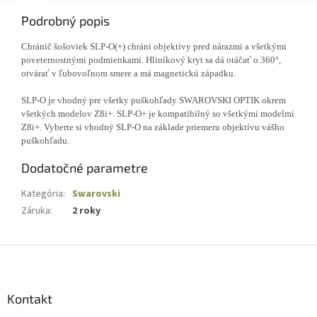
Podrobný popis
Chránič šošoviek SLP-O(+) chráni objektívy pred nárazmi a všetkými
poveternostnými podmienkami. Hliníkový kryt sa dá otáčať o 360°,
otvárať v ľubovoľnom smere a má magnetickú západku.
SLP-O je vhodný pre všetky puškohľady SWAROVSKI OPTIK okrem
všetkých modelov Z8i+. SLP-O+ je kompatibilný so všetkými modelmi
Z8i+. Vyberte si vhodný SLP-O na základe priemeru objektívu vášho
puškohľadu.
Dodatočné parametre
Kategória
:
Swarovski
Záruka
:
2 roky
Z
á
p
ä
Kontakt
t