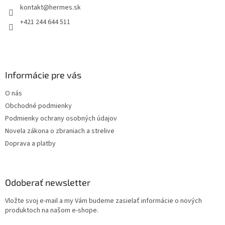
kontakt
@
hermes.sk
i
e
+421 244 644 511
Informácie pre vás
O nás
Obchodné podmienky
Podmienky ochrany osobných údajov
Novela zákona o zbraniach a strelive
Doprava a platby
Odoberať newsletter
Vložte svoj e-mail a my Vám budeme zasielať informácie o nových
produktoch na našom e-shope.