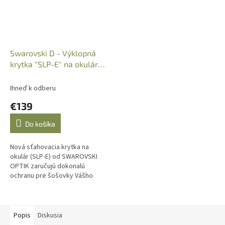
Swarovski D - Výklopná
krytka "SLP-E" na okulár
46mm (Z6i/Z8i/dS)
Ihneď k odberu
€139
Do košíka
Nová sťahovacia krytka na
okulár (SLP-E) od SWAROVSKI
OPTIK zaručujú dokonalú
ochranu pre šošovky Vášho
puškohľadu za každého
počasia. Vyrobené z hliníku,
konštrukcia krytky...
Popis
Diskusia