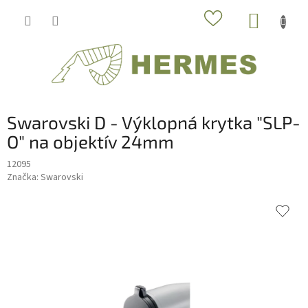
Prejsť
NÁKUP
na
obsah
KOŠÍK
Swarovski D - Výklopná krytka "SLP-
O" na objektív 24mm
12095
Značka:
Swarovski