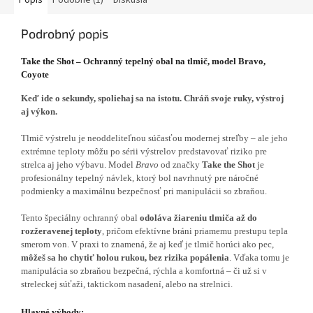
Podrobný popis
Take the Shot – Ochranný tepelný obal na tlmič, model Bravo,
Coyote
Keď ide o sekundy, spoliehaj sa na istotu. Chráň svoje ruky, výstroj
aj výkon.
Tlmič výstrelu je neoddeliteľnou súčasťou modernej streľby – ale jeho
extrémne teploty môžu po sérii výstrelov predstavovať riziko pre
strelca aj jeho výbavu. Model
Bravo
od značky
Take the Shot
je
profesionálny tepelný návlek, ktorý bol navrhnutý pre náročné
podmienky a maximálnu bezpečnosť pri manipulácii so zbraňou.
Tento špeciálny ochranný obal
odoláva žiareniu tlmiča až do
rozžeravenej teploty
, pričom efektívne bráni priamemu prestupu tepla
smerom von. V praxi to znamená, že aj keď je tlmič horúci ako pec,
môžeš sa ho chytiť holou rukou, bez rizika popálenia
. Vďaka tomu je
manipulácia so zbraňou bezpečná, rýchla a komfortná – či už si v
streleckej súťaži, taktickom nasadení, alebo na strelnici.
Hlavné výhody: