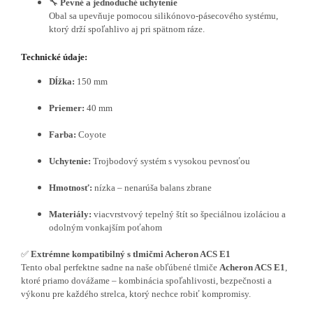
🔧
Pevné a jednoduché uchytenie
Obal sa upevňuje pomocou silikónovo-pásecového systému,
ktorý drží spoľahlivo aj pri spätnom ráze.
Technické údaje:
Dĺžka:
150 mm
Priemer:
40 mm
Farba:
Coyote
Uchytenie:
Trojbodový systém s vysokou pevnosťou
Hmotnosť:
nízka – nenarúša balans zbrane
Materiály:
viacvrstvový tepelný štít so špeciálnou izoláciou a
odolným vonkajším poťahom
✅
Extrémne kompatibilný s tlmičmi Acheron ACS E1
Tento obal perfektne sadne na naše obľúbené tlmiče
Acheron ACS E1
,
ktoré priamo dovážame – kombinácia spoľahlivosti, bezpečnosti a
výkonu pre každého strelca, ktorý nechce robiť kompromisy.