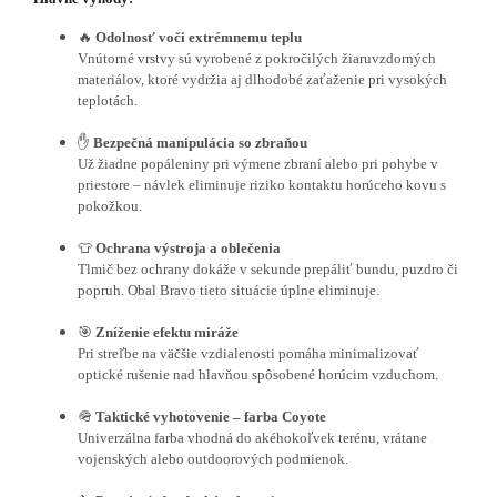
🔥
Odolnosť voči extrémnemu teplu
Vnútorné vrstvy sú vyrobené z pokročilých žiaruvzdorných
materiálov, ktoré vydržia aj dlhodobé zaťaženie pri vysokých
teplotách.
✋
Bezpečná manipulácia so zbraňou
Už žiadne popáleniny pri výmene zbraní alebo pri pohybe v
priestore – návlek eliminuje riziko kontaktu horúceho kovu s
pokožkou.
👕
Ochrana výstroja a oblečenia
Tlmič bez ochrany dokáže v sekunde prepáliť bundu, puzdro či
popruh. Obal Bravo tieto situácie úplne eliminuje.
🎯
Zníženie efektu miráže
Pri streľbe na väčšie vzdialenosti pomáha minimalizovať
optické rušenie nad hlavňou spôsobené horúcim vzduchom.
🪖
Taktické vyhotovenie – farba Coyote
Univerzálna farba vhodná do akéhokoľvek terénu, vrátane
vojenských alebo outdoorových podmienok.