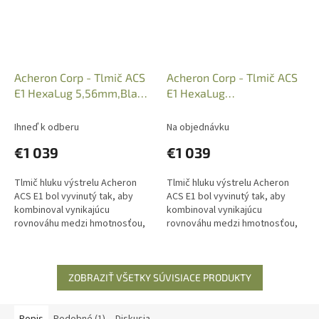
Acheron Corp - Tlmič ACS
Acheron Corp - Tlmič ACS
E1 HexaLug 5,56mm,Black,
E1 HexaLug
Art: 110-009-060-B
5,56mm,FDE,Art.: 110-
009-060-F
Ihneď k odberu
Na objednávku
€1 039
€1 039
Tlmič hluku výstrelu Acheron
Tlmič hluku výstrelu Acheron
ACS E1 bol vyvinutý tak, aby
ACS E1 bol vyvinutý tak, aby
kombinoval vynikajúcu
kombinoval vynikajúcu
rovnováhu medzi hmotnosťou,
rovnováhu medzi hmotnosťou,
veľkosťou a odolnosťou. Model
veľkosťou a odolnosťou. Model
ACS E1 má povrchovú úpravu
ACS E1 má povrchovú úpravu
prevedenú...
prevedenú...
ZOBRAZIŤ VŠETKY SÚVISIACE PRODUKTY
Popis
Podobné (1)
Diskusia