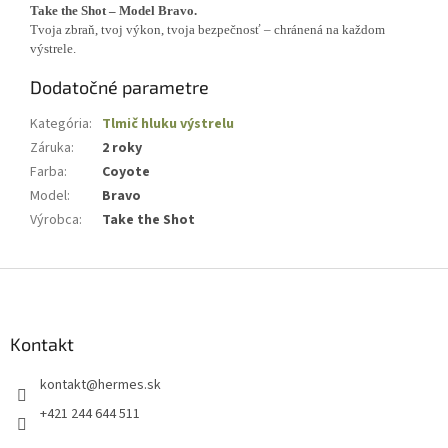
Take the Shot – Model Bravo.
Tvoja zbraň, tvoj výkon, tvoja bezpečnosť – chránená na každom
výstrele.
Dodatočné parametre
Kategória
:
Tlmič hluku výstrelu
Záruka
:
2 roky
Farba
:
Coyote
Model
:
Bravo
Výrobca
:
Take the Shot
Z
á
p
ä
Kontakt
t
kontakt
@
hermes.sk
i
e
+421 244 644 511