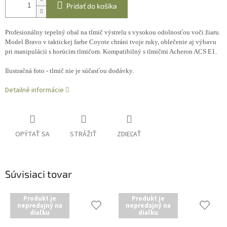
Pridať do košíka
Profesionálny tepelný obal na tlmič výstrelu s vysokou odolnosťou voči žiaru.
Model Bravo v taktickej farbe Coyote chráni tvoje ruky, oblečenie aj výbavu
pri manipulácii s horúcim tlmičom. Kompatibilný s tlmičmi Acheron ACS E1.
Ilustračná foto - tlmič nie je súčasťou dodávky.
Detailné informácie
OPÝTAŤ SA
STRÁŽIŤ
ZDIEĽAŤ
Súvisiaci tovar
Produkt je
Produkt je
nepredajný na
nepredajný na
diaľku
diaľku