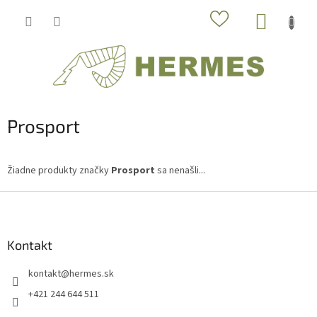
Prejsť
NÁKUP
na
obsah
KOŠÍK
Prosport
Žiadne produkty značky
Prosport
sa nenašli...
Z
á
p
ä
Kontakt
t
kontakt
@
hermes.sk
i
e
+421 244 644 511