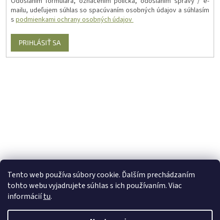
Odoslaním formulára, označením políčka, odoslaním správy / e-
mailu, udeľujem súhlas so spacúvaním osobných údajov a súhlasím
s
podmienkami ochrany osobných údajov
PRIHLÁSIŤ SA
Tento web používa súbory cookie. Ďalším prechádzaním
tohto webu vyjadrujete súhlas s ich používaním. Viac
informácií
tu
.