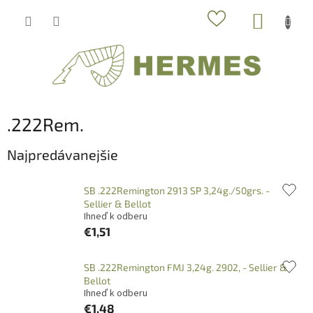
Prejsť
NÁKUP
na
obsah
KOŠÍK
.222Rem.
Najpredávanejšie
SB .222Remington 2913 SP 3,24g./50grs. -
Sellier & Bellot
Ihneď k odberu
€1,51
SB .222Remington FMJ 3,24g. 2902, - Sellier &
Bellot
Ihneď k odberu
€1,48