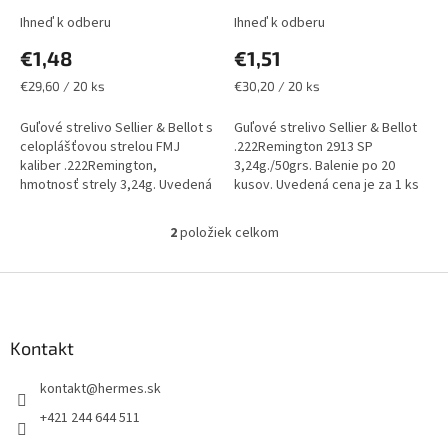
v
Ihneď k odberu
Ihneď k odberu
€1,48
€1,51
Jednotková
Jednotková
€29,60 / 20 ks
€30,20 / 20 ks
cena:
cena:
Guľové strelivo Sellier & Bellot s
Guľové strelivo Sellier & Bellot
celoplášťovou strelou FMJ
.222Remington 2913 SP
kaliber .222Remington,
3,24g./50grs. Balenie po 20
hmotnosť strely 3,24g. Uvedená
kusov. Uvedená cena je za 1 ks
cena je za 1 balenie.Iba osobný
náboja. Iba osobný odber v
odber v predajni na Zbrojný...
predajni na Zbrojný preukaz
2
položiek celkom
O
spolu s...
v
l
Z
á
á
d
p
a
ä
Kontakt
c
t
i
kontakt
@
hermes.sk
i
e
p
e
+421 244 644 511
r