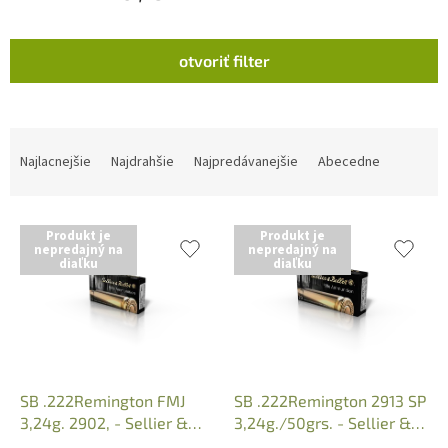
V
otvoriť filter
ý
p
i
s
R
p
a
Najlacnejšie
Najdrahšie
Najpredávanejšie
Abecedne
r
d
o
e
d
n
Produkt je
Produkt je
u
i
nepredajný na
nepredajný na
diaľku
diaľku
k
e
t
p
o
r
v
o
d
u
k
SB .222Remington FMJ
SB .222Remington 2913 SP
t
3,24g. 2902, - Sellier &
3,24g./50grs. - Sellier &
o
Bellot
Bellot