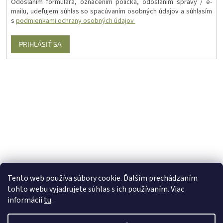
Odoslaním formulára, označením políčka, odoslaním správy / e-
mailu, udeľujem súhlas so spacúvaním osobných údajov a súhlasím
s
podmienkami ochrany osobných údajov
PRIHLÁSIŤ SA
Tento web používa súbory cookie. Ďalším prechádzaním
tohto webu vyjadrujete súhlas s ich používaním. Viac
informácií
tu
.