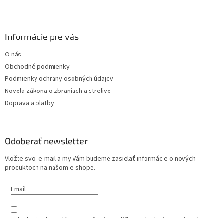
v
k
y
v
Informácie pre vás
ý
p
O nás
i
s
Obchodné podmienky
u
Podmienky ochrany osobných údajov
Novela zákona o zbraniach a strelive
Doprava a platby
Odoberať newsletter
Vložte svoj e-mail a my Vám budeme zasielať informácie o nových
produktoch na našom e-shope.
Email