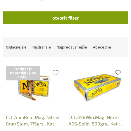
V
otvoriť filter
ý
p
i
s
R
p
a
Najlacnejšie
Najdrahšie
Najpredávanejšie
Abecedne
r
d
o
e
d
n
Produkt je
u
i
nepredajný na
diaľku
k
e
t
p
o
r
v
o
d
u
k
CCI 7mmRem.Mag. Nitrex
CCI .458Win.Mag. Nitrex
t
Gran Slam, 175grs., Kat.:
AGS-Solid, 500grs., Kat.:
o
24503
24519