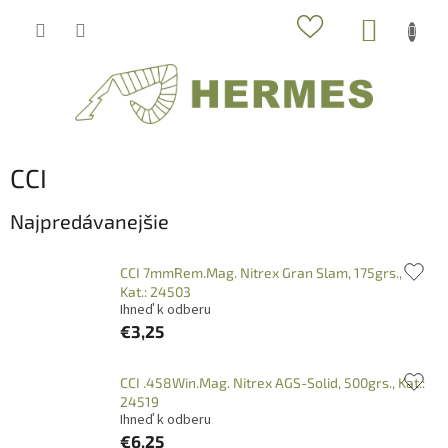
Prejsť
NÁKUP
na
obsah
KOŠÍK
CCI
Najpredávanejšie
CCI 7mmRem.Mag. Nitrex Gran Slam, 175grs.,
Kat.: 24503
Ihneď k odberu
€3,25
CCI .458Win.Mag. Nitrex AGS-Solid, 500grs., Kat.:
24519
Ihneď k odberu
€6,25