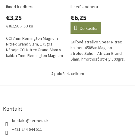
v
Ihneď k odberu
Ihneď k odberu
€3,25
€6,25
Jednotková
€162,50 / 50 ks
Do košíka
cena:
CCI 7mm Remington Magnum
Guľové strelivo Speer Nitrex
Nitrex Grand Slam, 175grs
kaliber .458Win.Mag. so
Náboje CCI Nitrex Grand Slam v
strelou Solid - African Grand
kalibri 7mm Remington Magnum
Slam, hmotnosť strely 500grs.
s hmotnosťou strely 175 grainov
Uvedená cena je za 1 kus
sú navrhnuté na dosahovanie...
náboja. predajné balenie po 20
2
položiek celkom
O
kusov....
v
l
Z
á
á
d
p
a
ä
Kontakt
c
t
i
kontakt
@
hermes.sk
i
e
p
e
+421 244 644 511
r