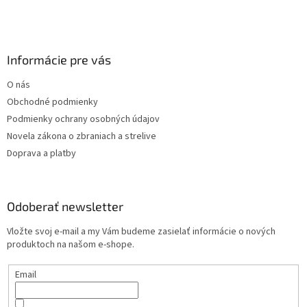
v
k
y
v
Informácie pre vás
ý
p
O nás
i
s
Obchodné podmienky
u
Podmienky ochrany osobných údajov
Novela zákona o zbraniach a strelive
Doprava a platby
Odoberať newsletter
Vložte svoj e-mail a my Vám budeme zasielať informácie o nových
produktoch na našom e-shope.
Email