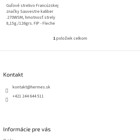
Guľové strelivo Francúzskej
značky Sauvestre kaliber
.270WSM, hmotnosť strely
8,15g./126grs. FIP - Fleche
Interne. Uvedená cena je za 1
kus náboja. Predajné baleniepo
1
položiek celkom
O
16 kusov....
v
l
Z
á
á
d
p
a
ä
Kontakt
c
t
i
kontakt
@
hermes.sk
i
e
p
e
+421 244 644 511
r
v
k
y
v
Informácie pre vás
ý
p