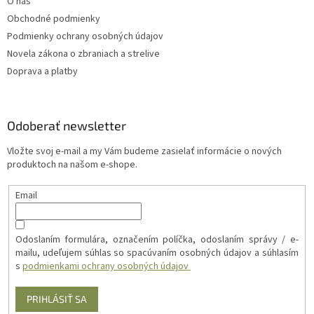
O nás
i
s
Obchodné podmienky
u
Podmienky ochrany osobných údajov
Novela zákona o zbraniach a strelive
Doprava a platby
Odoberať newsletter
Vložte svoj e-mail a my Vám budeme zasielať informácie o nových
produktoch na našom e-shope.
Email
Odoslaním formulára, označením políčka, odoslaním správy / e-
mailu, udeľujem súhlas so spacúvaním osobných údajov a súhlasím
s
podmienkami ochrany osobných údajov
PRIHLÁSIŤ SA