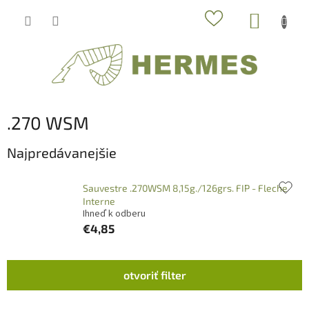
Prejsť
NÁKUP
na
obsah
KOŠÍK
.270 WSM
Najpredávanejšie
Sauvestre .270WSM 8,15g./126grs. FIP - Fleche
Interne
Ihneď k odberu
€4,85
V
otvoriť filter
ý
p