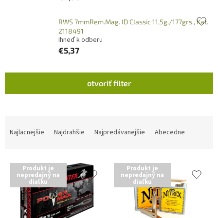
RWS 7mmRem.Mag. ID Classic 11,5g./177grs., Kat.
2118491
Ihneď k odberu
€5,37
V
otvoriť filter
ý
p
i
s
R
p
a
Najlacnejšie
Najdrahšie
Najpredávanejšie
Abecedne
r
d
o
e
d
n
Produkt je
Produkt je
u
i
nepredajný na
nepredajný na
diaľku
diaľku
k
e
t
p
o
r
v
o