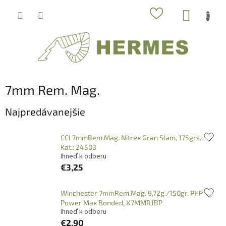
Prejsť
NÁKUP
na
obsah
KOŠÍK
7mm Rem. Mag.
Najpredávanejšie
CCI 7mmRem.Mag. Nitrex Gran Slam, 175grs.,
Kat.: 24503
Ihneď k odberu
€3,25
Winchester 7mmRem.Mag. 9,72g./150gr. PHP
Power Max Bonded, X7MMR1BP
Ihneď k odberu
€2,90