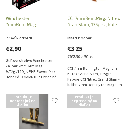
d
u
k
Winchester
CCI 7mmRem.Mag. Nitrex
t
7mmRem.Mag.
Gran Slam, 175grs., Kat.:
o
9,72g./150gr. PHP Power
24503
v
Max Bonded, X7MMR1BP
Ihneď k odberu
Ihneď k odberu
€2,90
€3,25
Jednotková
€162,50 / 50 ks
Guľové strelivo Winchester
cena:
kaliber 7mmRem.Mag.
CCI 7mm Remington Magnum
9,72g./150gr. PHP Power Max
Nitrex Grand Slam, 175grs
Bonded, X7MMR1BP. Predajné
Náboje CCI Nitrex Grand Slam v
balenie po 20 kusov, uvedená
kalibri 7mm Remington Magnum
cena je za 1 kus náboja. Iba
s hmotnosťou strely 175 grainov
osobný odber v...
sú navrhnuté na dosahovanie...
Produkt je
Produkt je
nepredajný na
nepredajný na
diaľku
diaľku