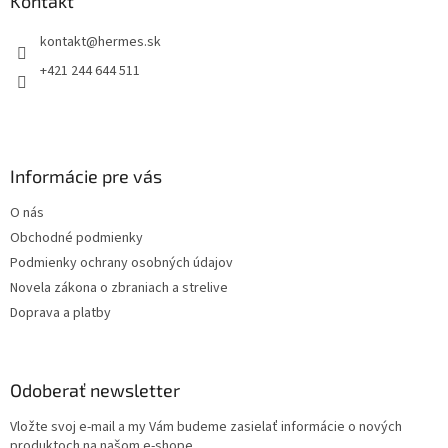
ä
Kontakt
c
t
i
kontakt
@
hermes.sk
i
e
p
e
+421 244 644 511
r
v
k
y
v
Informácie pre vás
ý
p
O nás
i
s
Obchodné podmienky
u
Podmienky ochrany osobných údajov
Novela zákona o zbraniach a strelive
Doprava a platby
Odoberať newsletter
Vložte svoj e-mail a my Vám budeme zasielať informácie o nových
produktoch na našom e-shope.