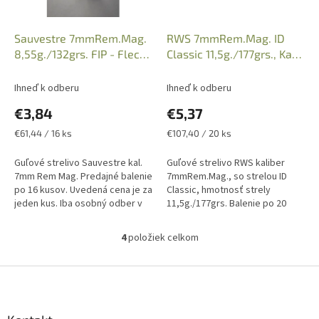
Sauvestre 7mmRem.Mag.
RWS 7mmRem.Mag. ID
8,55g./132grs. FIP - Fleche
Classic 11,5g./177grs., Kat.
Interne
2118491
Ihneď k odberu
Ihneď k odberu
€3,84
€5,37
Jednotková
Jednotková
€61,44 / 16 ks
€107,40 / 20 ks
cena:
cena:
Guľové strelivo Sauvestre kal.
Guľové strelivo RWS kaliber
7mm Rem Mag. Predajné balenie
7mmRem.Mag., so strelou ID
po 16 kusov. Uvedená cena je za
Classic, hmotnosť strely
jeden kus. Iba osobný odber v
11,5g./177grs. Balenie po 20
predajni po predložení
kusov, uvedená cena je za 1 kus
Zbrojného preukazu a
náboja. Iba osobný odber v
4
položiek celkom
O
Preukazu...
predajni...
v
l
Z
á
á
d
p
a