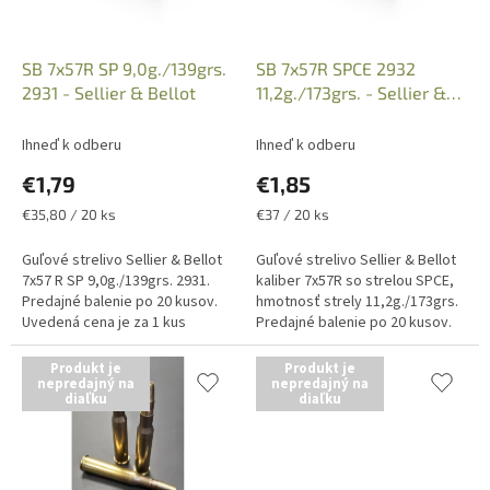
d
u
k
SB 7x57R SP 9,0g./139grs.
SB 7x57R SPCE 2932
t
2931 - Sellier & Bellot
11,2g./173grs. - Sellier &
o
Bellot
v
Ihneď k odberu
Ihneď k odberu
€1,79
€1,85
Jednotková
Jednotková
€35,80 / 20 ks
€37 / 20 ks
cena:
cena:
Guľové strelivo Sellier & Bellot
Guľové strelivo Sellier & Bellot
7x57 R SP 9,0g./139grs. 2931.
kaliber 7x57R so strelou SPCE,
Predajné balenie po 20 kusov.
hmotnosť strely 11,2g./173grs.
Uvedená cena je za 1 kus
Predajné balenie po 20 kusov.
náboja. Iba osobný odber v
Uvedená cena je za 1kus. Iba
predajni po predložení...
osobný odber v...
Produkt je
Produkt je
nepredajný na
nepredajný na
diaľku
diaľku