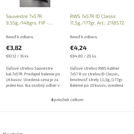
Sauvestre 7x57R
RWS 7x57R ID Classic
9,55g./148grs. FIP -
11,5g./177gr, Art.: 2118572
Fleche Interne
Ihneď k odberu
Ihneď k odberu
€3,82
€4,24
Jednotková
Jednotková
€61,12 / 16 ks
€84,80 / 20 ks
cena:
cena:
Guľové strelivo Sauvestre
Guľové strelivo RWS kaliber
kal.7x57R. Predajné balenie po
7x57 R so strelou ID Classic,
16 kusov. Uvedená cena je za
hmotnosť strely 11,5g./177gr.
jeden kus. Iba osobný odber v
Balenie po 20 kusov, uvedená
predajni po predložení
cena je za 1 kus náboja. Iba
Zbrojného preukazu a Preukazu
osobný odber v predajni na...
4
položiek celkom
O
zbrane....
v
l
Z
á
á
d
p
a