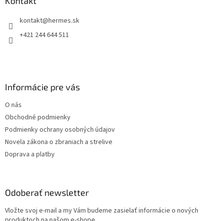
ä
Kontakt
c
t
i
kontakt
@
hermes.sk
i
e
p
e
+421 244 644 511
r
v
k
y
v
Informácie pre vás
ý
p
O nás
i
s
Obchodné podmienky
u
Podmienky ochrany osobných údajov
Novela zákona o zbraniach a strelive
Doprava a platby
Odoberať newsletter
Vložte svoj e-mail a my Vám budeme zasielať informácie o nových
produktoch na našom e-shope.