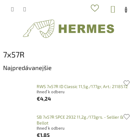
Prejsť
NÁKUP
na
obsah
KOŠÍK
7x57R
Najpredávanejšie
RWS 7x57R ID Classic 11,5g./177gr, Art.: 2118572
Ihneď k odberu
€4,24
SB 7x57R SPCE 2932 11,2g./173grs. - Sellier &
Bellot
Ihneď k odberu
€1,85