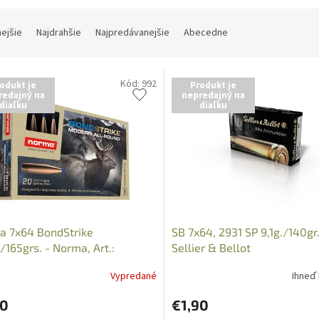
nejšie
Najdrahšie
Najpredávanejšie
Abecedne
Kód:
992
odukt je
Produkt je
redajný na
nepredajný na
diaľku
diaľku
a 7x64 BondStrike
SB 7x64, 2931 SP 9,1g./140gr.
./165grs. - Norma, Art.:
Sellier & Bellot
1532
Vypredané
Ihneď
60
€1,90