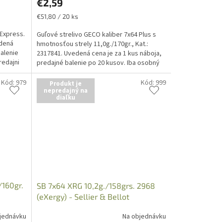
€2,59
Jednotková
€51,80 / 20 ks
cena:
 Express.
Guľové strelivo GECO kaliber 7x64 Plus s
edená
hmotnosťou strely 11,0g./170gr., Kat.:
balenie
2317841. Uvedená cena je za 1 kus náboja,
redajni
predajné balenie po 20 kusov. Iba osobný
odber v...
Kód:
979
Kód:
999
Produkt je
nepredajný na
diaľku
/160gr.
SB 7x64 XRG 10,2g./158grs. 2968
(eXergy) - Sellier & Bellot
jednávku
Na objednávku