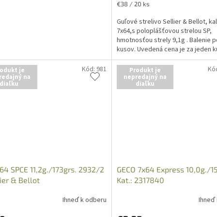
Jednotková
€38 / 20 ks
cena:
Guľové strelivo Sellier & Bellot, ka
7x64,s poloplášťovou strelou SP,
hmotnosťou strely 9,1g . Balenie p
kusov. Uvedená cena je za jeden ku
osobný odber v...
Kód:
981
Kó
odukt je
Produkt je
redajný na
nepredajný na
diaľku
diaľku
64 SPCE 11,2g./173grs. 2932/2
GECO 7x64 Express 10,0g./15
lier & Bellot
Kat.: 2317840
Ihneď k odberu
Ihneď