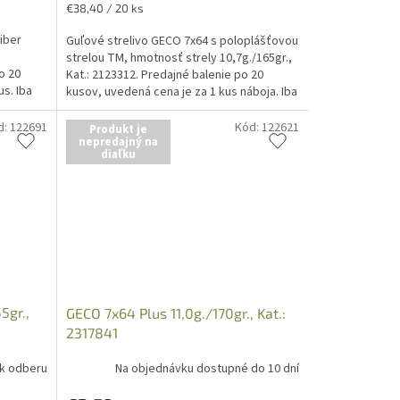
Jednotková
€38,40 / 20 ks
cena:
liber
Guľové strelivo GECO 7x64 s poloplášťovou
strelou TM, hmotnosť strely 10,7g./165gr.,
o 20
Kat.: 2123312. Predajné balenie po 20
s. Iba
kusov, uvedená cena je za 1 kus náboja. Iba
osobný...
d:
122691
Kód:
122621
Produkt je
nepredajný na
diaľku
5gr.,
GECO 7x64 Plus 11,0g./170gr., Kat.:
2317841
 k odberu
Na objednávku dostupné do 10 dní