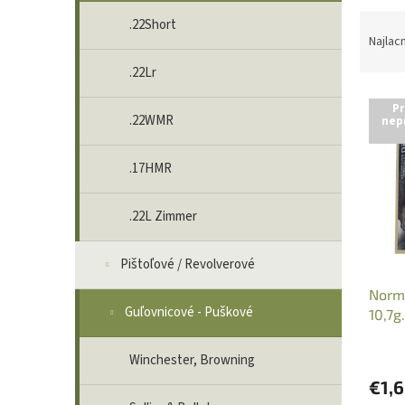
V
R
ý
.22Short
a
p
Najlac
d
i
.22Lr
e
s
n
p
Pr
i
r
.22WMR
nep
e
o
p
d
.17HMR
r
u
o
k
.22L Zimmer
d
t
u
o
k
v
Pištoľové / Revolverové
t
Norm
o
Guľovnicové - Puškové
10,7g
v
2017
Winchester, Browning
€1,