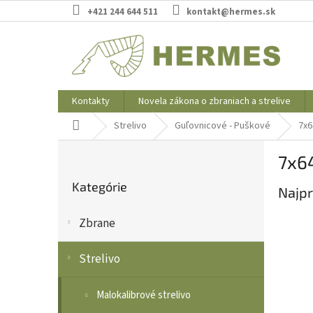
Prejsť
+421 244 644 511
kontakt@hermes.sk
na
obsah
Kontakty
Novela zákona o zbraniach a strelive
Domov
Strelivo
Guľovnicové - Puškové
7x6
B
7x6
o
Preskočiť
č
Kategórie
kategórie
Najpr
n
ý
Zbrane
p
a
n
Strelivo
e
l
Malokalibrové strelivo