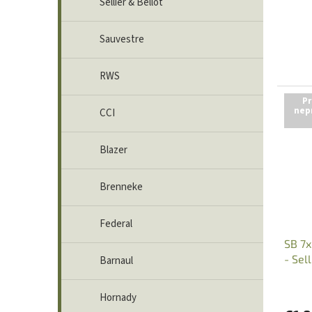
Sellier & Bellot
Sauvestre
RWS
Pr
nep
CCI
Blazer
Brenneke
Federal
SB 7x
- Sel
Barnaul
Hornady