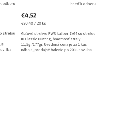
 k odberu
Ihneď k odberu
€4,52
Jednotková
€90,40 / 20 ks
cena:
o strelou
Guľové strelivo RWS kaliber 7x64 so strelou
ID Classic Hunting, hmotnosť strely
kus
11,5g./177gr. Uvedená cena je za 1 kus
ov. Iba
náboja, predajné balenie po 20 kusov. Iba
osobný odber v...