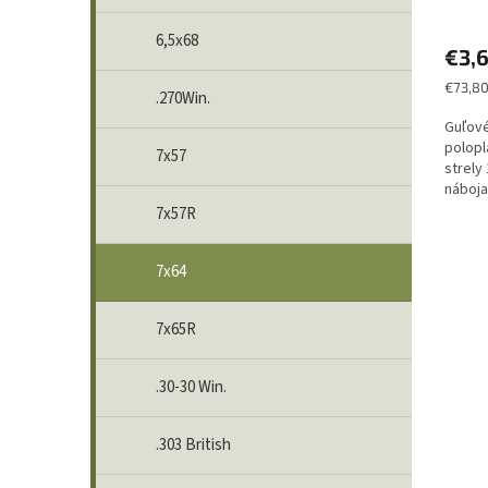
6,5x68
€3,
Jednot
€73,80
.270Win.
cena:
Guľové
polopl
7x57
strely
náboja
osobný
7x57R
7x64
7x65R
.30-30 Win.
.303 British