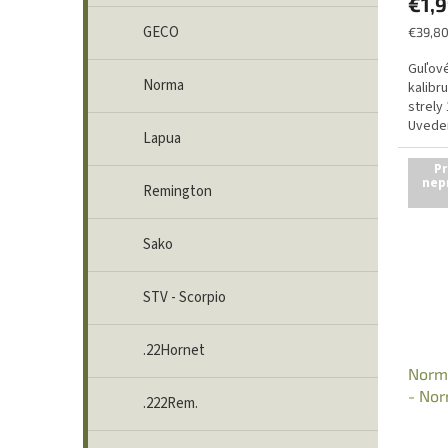
€1,
GECO
Jednot
€39,80
cena:
Guľové
Norma
kalibr
strely
Uveden
Lapua
osobný
Pr
nep
Remington
Sako
STV - Scorpio
.22Hornet
Norma
- Nor
.222Rem.