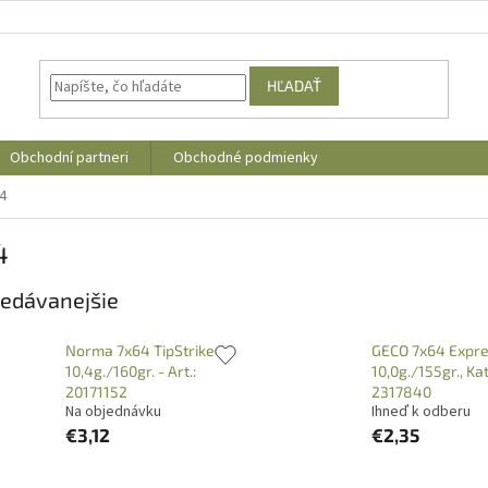
HĽADAŤ
Obchodní partneri
Obchodné podmienky
4
4
edávanejšie
Norma 7x64 TipStrike
GECO 7x64 Expr
10,4g./160gr. - Art.:
10,0g./155gr., Kat
20171152
2317840
Na objednávku
Ihneď k odberu
€3,12
€2,35