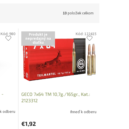
13
položiek celkom
Kód:
980
Kód:
122415
Produkt je
nepredajný na
diaľku
 -
GECO 7x64 TM 10,7g./165gr., Kat.:
2123312
 k odberu
Ihneď k odberu
€1,92