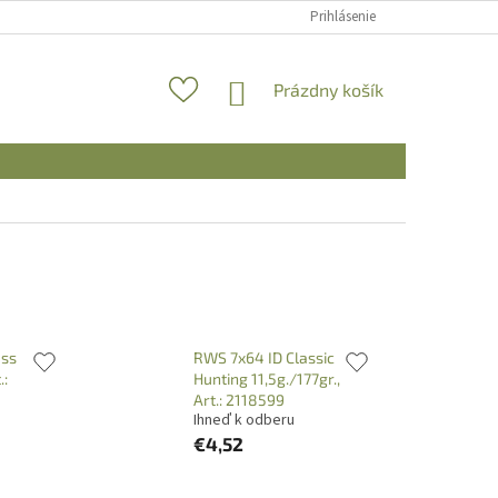
Prihlásenie
NÁKUPNÝ
Prázdny košík
KOŠÍK
ess
RWS 7x64 ID Classic
.:
Hunting 11,5g./177gr.,
Art.: 2118599
Ihneď k odberu
€4,52