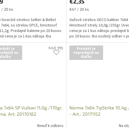
99
€2,35
ková
Jednotková
 / 20 ks
€47 / 20 ks
cena:
 lovecké strelivo Sellier & Bellot
Guľové strelivo GECO kaliber 7x64
u 7x64, so strelou SPCE, hmotnosť
Hmotnosť strely 10,0g./155gr. Uv
 11,2g. Predajné balenie po 20 kusov.
cena je za 1 kus náboja. predajné 
á cena je za 1 kus náboja. Iba
po 20 kusov. Iba osobný odber v p
...
po predložení...
Kód:
991
odukt je
Produkt je
redajný na
nepredajný na
diaľku
diaľku
 7x64 SP Vulkan 11,0g./170gr.
Norma 7x64 TipStrike 10,4g.
ma, Art: 20170182
- Art.: 20171152
Ihneď k odberu
Na ob