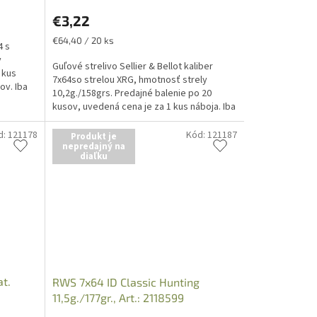
€3,22
Jednotková
€64,40 / 20 ks
4 s
cena:
y
Guľové strelivo Sellier & Bellot kaliber
 kus
7x64so strelou XRG, hmotnosť strely
ov. Iba
10,2g./158grs. Predajné balenie po 20
kusov, uvedená cena je za 1 kus náboja. Iba
osobný odber v...
d:
121178
Kód:
121187
Produkt je
nepredajný na
diaľku
at.
RWS 7x64 ID Classic Hunting
11,5g./177gr., Art.: 2118599