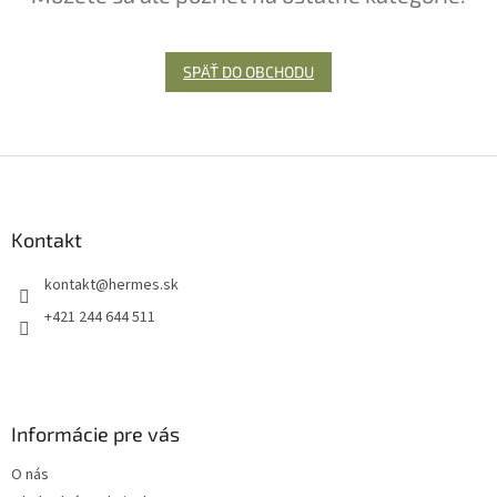
SPÄŤ DO OBCHODU
Z
á
p
ä
Kontakt
t
kontakt
@
hermes.sk
i
e
+421 244 644 511
Informácie pre vás
O nás