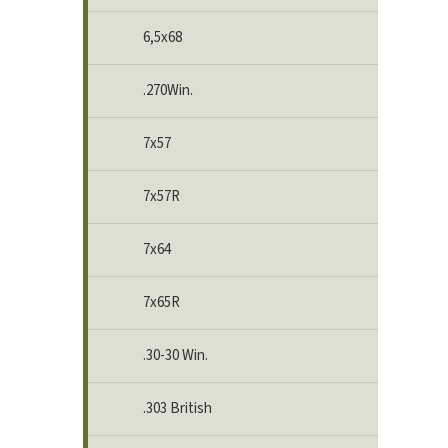
6,5x68
.270Win.
7x57
7x57R
7x64
7x65R
.30-30 Win.
.303 British