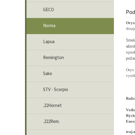
GECO
Pod
Ory
Norma
dizaj
Strel
Lapua
abso
vyso
Remington
poža
Oryx
Sako
vynik
STV - Scorpio
Balis
.22Hornet
Vzdi
Rých
.222Rem.
Ener
traj