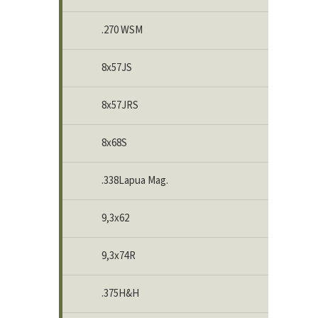
.270 WSM
8x57JS
8x57JRS
8x68S
.338Lapua Mag.
9,3x62
9,3x74R
.375H&H