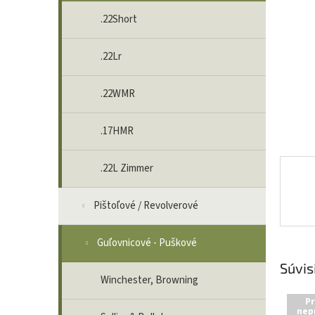
.22Short
.22Lr
.22WMR
.17HMR
.22L Zimmer
Pištoľové / Revolverové
Guľovnicové - Puškové
Súvis
Winchester, Browning
Pr
nep