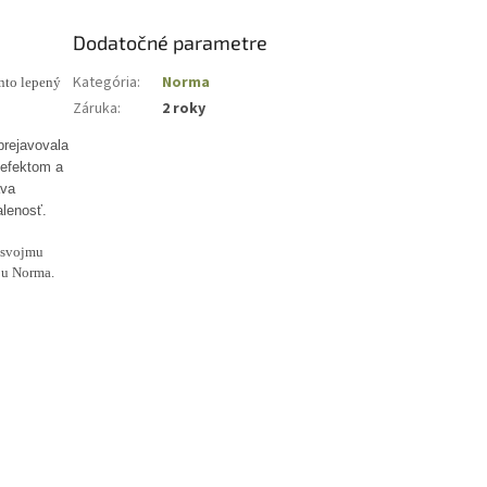
Dodatočné parametre
Kategória
:
Norma
nto lepený
Záruka
:
2 roky
 prejavovala
 efektom a
áva
alenosť.
 svojmu
ou Norma.