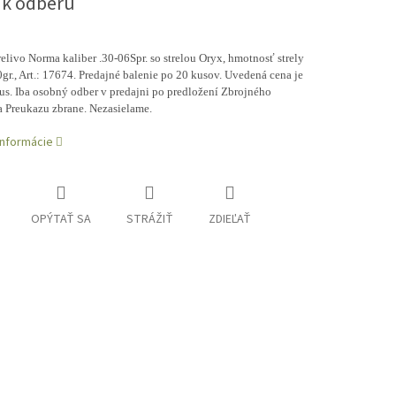
 k odberu
elivo Norma kaliber .30-06Spr. so strelou Oryx, hmotnosť strely
gr., Art.: 17674. Predajné balenie po 20 kusov. Uvedená cena je
us. Iba osobný odber v predajni po predložení Zbrojného
a Preukazu zbrane. Nezasielame.
informácie
OPÝTAŤ SA
STRÁŽIŤ
ZDIEĽAŤ