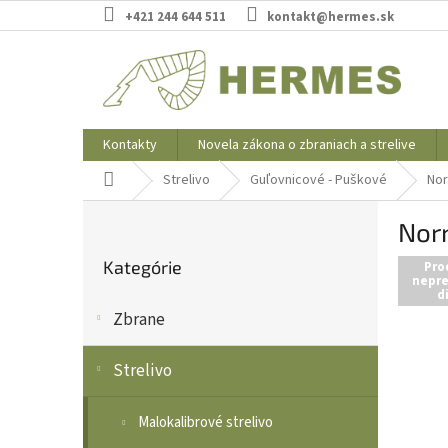
Prejsť
+421 244 644 511
kontakt@hermes.sk
na
obsah
Kontakty
Novela zákona o zbraniach a strelive
Domov
Strelivo
Guľovnicové - Puškové
No
B
Norm
o
Preskočiť
č
Kategórie
kategórie
Pro
n
nepre
d
ý
Zbrane
p
a
n
Strelivo
e
l
Malokalibrové strelivo