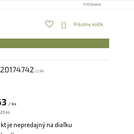
Prihlásenie
NÁKUPNÝ
Prázdny košík
KOŠÍK
: 20174742
1194
63
/ ks
ová
 20 ks
kt je nepredajný na diaľku