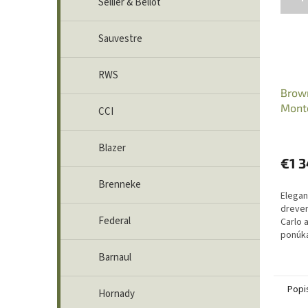
Sellier & Bellot
Sauvestre
RWS
Brown
Monte
CCI
06Spr
Blazer
€1 
Brenneke
Elegan
dreve
Federal
Carlo a
ponúk
nízky 
Barnaul
vzhľad
poľovní
Popi
Hornady