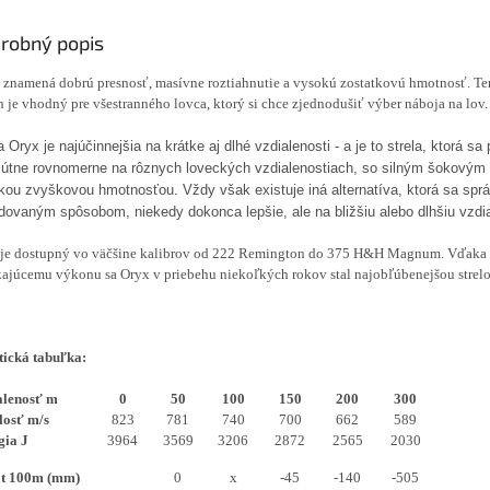
robný popis
x
znamená dobrú presnosť, masívne roztiahnutie a vysokú zostatkovú hmotnosť.
Te
n je vhodný pre všestranného lovca, ktorý si chce zjednodušiť výber náboja na lov.
a Oryx je najúčinnejšia na krátke aj dlhé vzdialenosti - a je to strela, ktorá sa
lútne rovnomerne na rôznych loveckých vzdialenostiach, so silným šokovým
kou zvyškovou hmotnosťou. Vždy však existuje iná alternatíva, ktorá sa spr
dovaným spôsobom, niekedy dokonca lepšie, ale na bližšiu alebo dlhšiu vzdi
 je dostupný vo väčšine kalibrov od 222 Remington do 375 H&H Magnum.
Vďaka
ajúcemu výkonu sa Oryx v priebehu niekoľkých rokov stal najobľúbenejšou strel
tická tabuľka:
alenosť m
0
50
100
150
200
300
losť m/s
823
781
740
700
662
589
gia J
3964
3569
3206
2872
2565
2030
.at 100m (mm)
0
x
-45
-140
-505