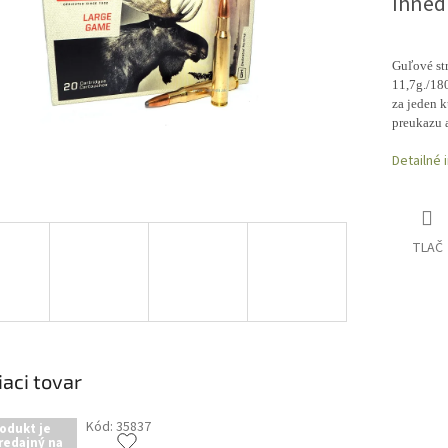
Ihneď
Guľové str
11,7g./180
za jeden k
preukazu 
Detailné 
TLAČ
iaci tovar
Kód:
35837
odukt je
redajný na