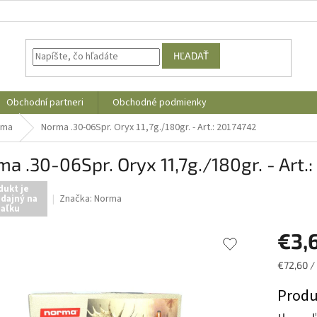
HĽADAŤ
Obchodní partneri
Obchodné podmienky
rma
Norma .30-06Spr. Oryx 11,7g./180gr. - Art.: 20174742
a .30-06Spr. Oryx 11,7g./180gr. - Art.
dukt je
Značka:
Norma
dajný na
iaľku
€3,
Jednotk
€72,60 /
cena:
Produ