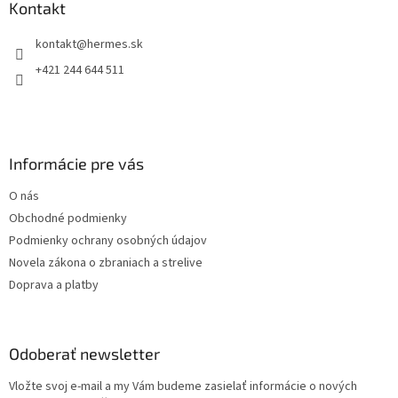
ä
Kontakt
t
kontakt
@
hermes.sk
i
e
+421 244 644 511
Informácie pre vás
O nás
Obchodné podmienky
Podmienky ochrany osobných údajov
Novela zákona o zbraniach a strelive
Doprava a platby
Odoberať newsletter
Vložte svoj e-mail a my Vám budeme zasielať informácie o nových