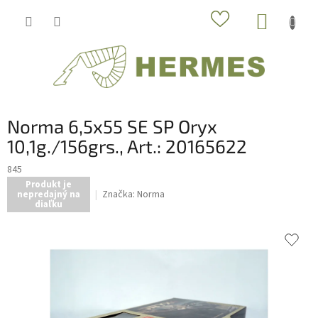
Prejsť
NÁKUP
na
obsah
KOŠÍK
Norma 6,5x55 SE SP Oryx
10,1g./156grs., Art.: 20165622
845
Produkt je
Značka:
Norma
nepredajný na
diaľku