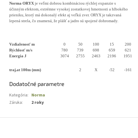
Norma ORYX
je veľmi dobrou kombináciou rýchlej expanzie s
účinným efektom, extrémne vysokej zostatkovej hmotnosti a hlbokého
prieniku, ktorý má dokonalý efekt aj veľkú zver. ORYX je takzvaná
lepená strela, čo znamená, že plášť a jadro sú spojené dohromady.
Vzdialenosť m
0
50
100
15
200
Rýchlosť m/s
780
739
698
659
621
Energia J
3074
2755
2463
2196
1951
traj.at 100m (mm)
2
X
-52
-161
Dodatočné parametre
Kategória
:
Norma
Záruka
:
2 roky
Z
á
p