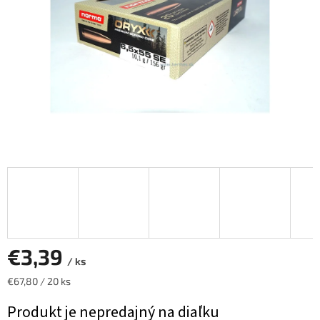
€3,39
/ ks
Jednotková
€67,80 / 20 ks
cena:
Produkt je nepredajný na diaľku