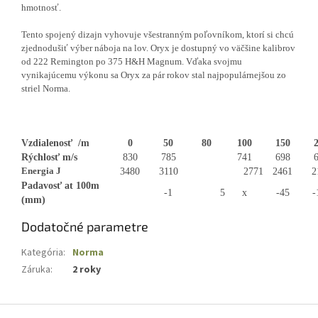
hmotnosť.
Tento spojený dizajn vyhovuje všestranným poľovníkom, ktorí si chcú
zjednodušiť výber náboja na lov.
Oryx je dostupný vo väčšine kalibrov
od 222 Remington po 375 H&H Magnum.
Vďaka svojmu
vynikajúcemu výkonu sa Oryx za pár rokov stal najpopulárnejšou zo
striel Norma.
Vzdialenosť /m
0
50
80
100
150
Rýchlosť m/s
830
785
741
698
Energia J
3480
3110
2771
2461
2
Padavosť at 100m
-1
5
x
-45
-
(mm)
Dodatočné parametre
Kategória
:
Norma
Záruka
:
2 roky
Z