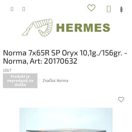
Prejsť
NÁKUP
na
obsah
KOŠÍK
Norma 7x65R SP Oryx 10,1g./156gr. -
Norma, Art: 20170632
1017
Produkt je
Značka:
Norma
nepredajný na
diaľku