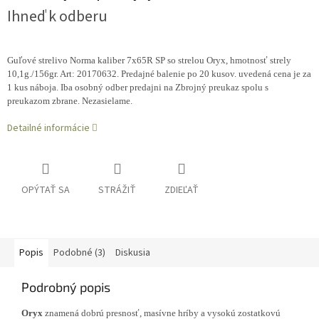
Ihneď k odberu
Guľové strelivo Norma kaliber 7x65R SP so strelou Oryx, hmotnosť strely
10,1g./156gr. Art: 20170632. Predajné balenie po 20 kusov. uvedená cena je za
1 kus náboja. Iba osobný odber predajni na Zbrojný preukaz spolu s
preukazom zbrane. Nezasielame.
Detailné informácie
OPÝTAŤ SA
STRÁŽIŤ
ZDIEĽAŤ
Popis
Podobné (3)
Diskusia
Podrobný popis
Oryx
znamená dobrú presnosť, masívne hríby a vysokú zostatkovú