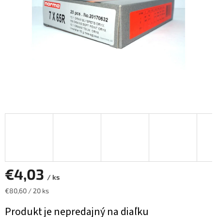
€4,03
/ ks
Jednotková
€80,60 / 20 ks
cena:
Produkt je nepredajný na diaľku