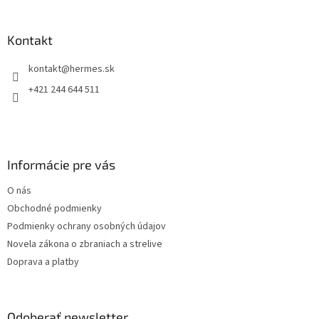
á
p
ä
Kontakt
t
kontakt
@
hermes.sk
i
e
+421 244 644 511
Informácie pre vás
O nás
Obchodné podmienky
Podmienky ochrany osobných údajov
Novela zákona o zbraniach a strelive
Doprava a platby
Odoberať newsletter