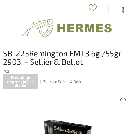
Prejsť
NÁKUP
na
obsah
KOŠÍK
SB .223Remington FMJ 3,6g./55gr
2903, - Sellier & Bellot
762
Produkt je
Značka:
Sellier & Bellot
nepredajný na
diaľku