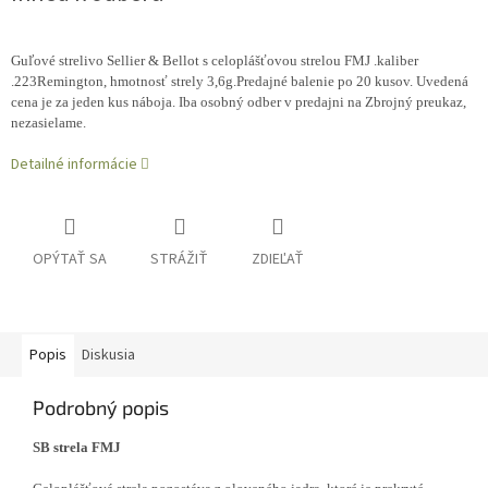
Guľové strelivo Sellier & Bellot s celoplášťovou strelou FMJ .kaliber
.223Remington, hmotnosť strely 3,6g.Predajné balenie po 20 kusov. Uvedená
cena je za jeden kus náboja. Iba osobný odber v predajni na Zbrojný preukaz,
nezasielame.
Detailné informácie
OPÝTAŤ SA
STRÁŽIŤ
ZDIEĽAŤ
Popis
Diskusia
Podrobný popis
SB strela FMJ