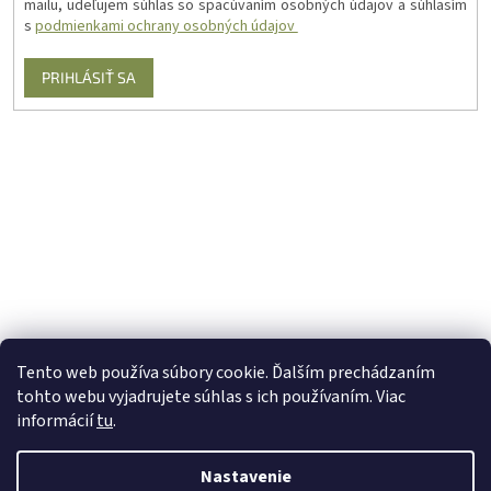
mailu, udeľujem súhlas so spacúvaním osobných údajov a súhlasím
s
podmienkami ochrany osobných údajov
PRIHLÁSIŤ SA
Tento web používa súbory cookie. Ďalším prechádzaním
tohto webu vyjadrujete súhlas s ich používaním. Viac
informácií
tu
.
Nastavenie
Vytvoril Shoptet