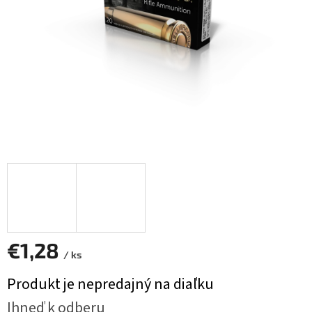
€1,28
/ ks
Jednotková
Produkt je nepredajný na diaľku
cena:
Ihneď k odberu