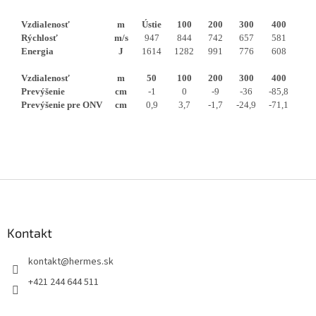
Vzdialenosť
m
Ústie
100
200
300
400
Rýchlosť
m/s
947
844
742
657
581
Energia
J
1614
1282
991
776
608
Vzdialenosť
m
50
100
200
300
400
Prevýšenie
cm
-1
0
-9
-36
-85,8
Prevýšenie pre ONV
cm
0,9
3,7
-1,7
-24,9
-71,1
Z
á
p
ä
Kontakt
t
kontakt
@
hermes.sk
i
e
+421 244 644 511