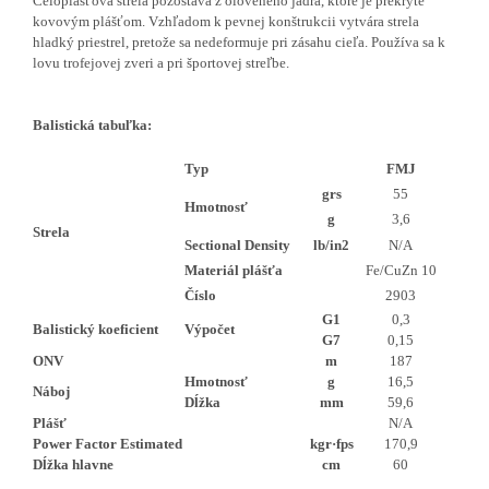
Celoplášťová strela pozostáva z oloveného jadra, ktoré je prekryté
kovovým plášťom. Vzhľadom k pevnej konštrukcii vytvára strela
hladký priestrel, pretože sa nedeformuje pri zásahu cieľa. Používa sa k
lovu trofejovej zveri a pri športovej streľbe.
Balistická tabuľka:
Typ
FMJ
grs
55
Hmotnosť
g
3,6
Strela
Sectional Density
lb/in2
N/A
Materiál plášťa
Fe/CuZn 10
Číslo
2903
G1
0,3
Balistický koeficient
Výpočet
G7
0,15
ONV
m
187
Hmotnosť
g
16,5
Náboj
Dĺžka
mm
59,6
Plášť
N/A
Power Factor Estimated
kgr·fps
170,9
Dĺžka hlavne
cm
60