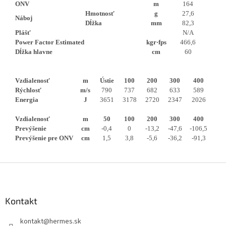
ONV
m
164
Hmotnosť
g
27,6
Náboj
Dĺžka
mm
82,3
Plášť
N/A
Power Factor Estimated
kgr·fps
466,6
Dĺžka hlavne
cm
60
Vzdialenosť
m
Ústie
100
200
300
400
Rýchlosť
m/s
790
737
682
633
589
Energia
J
3651
3178
2720
2347
2026
Vzdialenosť
m
50
100
200
300
400
Prevýšenie
cm
-0,4
0
-13,2
-47,6
-106,5
Prevýšenie pre ONV
cm
1,5
3,8
-5,6
-36,2
-91,3
Z
á
p
ä
Kontakt
t
kontakt
@
hermes.sk
i