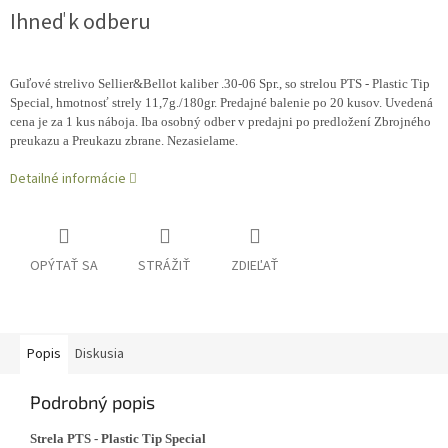
Ihneď k odberu
Guľové strelivo Sellier&Bellot kaliber .30-06 Spr., so strelou PTS -
Plastic Tip
Special
, hmotnosť strely 11,7g./180gr. Predajné balenie po 20 kusov. Uvedená
cena je za 1 kus náboja. Iba osobný odber v predajni po predložení Zbrojného
preukazu a Preukazu zbrane. Nezasielame.
Detailné informácie
OPÝTAŤ SA
STRÁŽIŤ
ZDIEĽAŤ
Popis
Diskusia
Podrobný popis
Strela PTS - Plastic Tip Special