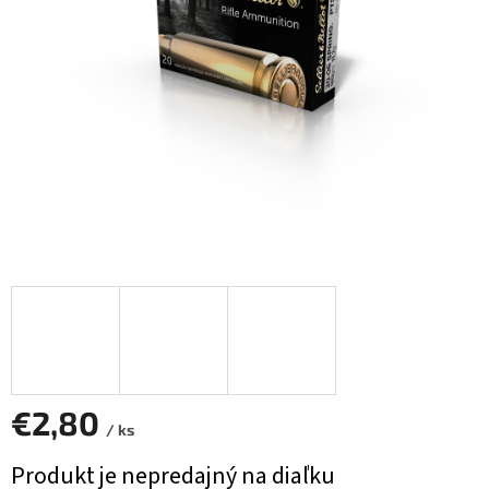
€2,80
/ ks
Jednotková
Produkt je nepredajný na diaľku
cena: