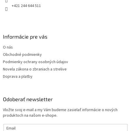
e
+421 244 644 511
Informácie pre vás
O nás
Obchodné podmienky
Podmienky ochrany osobných údajov
Novela zákona o zbraniach a strelive
Doprava a platby
Odoberať newsletter
Vložte svoj e-mail a my Vám budeme zasielať informácie o nových
produktoch na našom e-shope.
Email