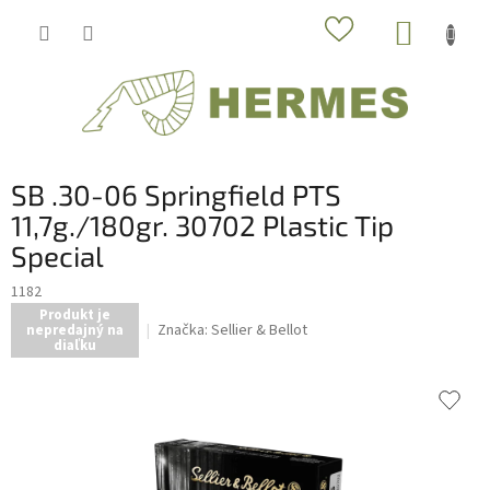
Prejsť
NÁKUP
na
obsah
KOŠÍK
SB .30-06 Springfield PTS
11,7g./180gr. 30702 Plastic Tip
Special
1182
Produkt je
Značka:
Sellier & Bellot
nepredajný na
diaľku