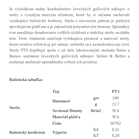
Je výsledkom snahy konštruktérov loveckých guľových nábojov o
strely s vysokým ranivým účinkom, ktoré by si súčasne zachovali
vynikajúce balistické hodnoty. Strela s oloveným jadrom je prekrytá
spevňujúcim plášťom a je zakončená polymérovým hrotom. Optimálny
tvar umožňuje dosahovanie vyšších rýchlostí a stability strely na dráhe
letu. Tieto vlastnosti zaručujú vynikajúcu presnosť a ranivosť strely,
ktorá zostáva celistvá aj pri náraze, netriešti sa a neznehodnocuje zver.
Strely PTS doplňujú spolu s už skôr laborovanými strelami Sierra a
Barnes sortiment loveckých guľových nábojov Seliier & Bellot a
rozširujú možnosti optimálneho výberu ich použitia.
Balistická tabuľka:
Typ
PTS
grs
180
Hmotnosť
g
11,7
Strela
Sectional Density
lb/in2
N/A
Materiál plášťa
N/A
Číslo
30702
G1
0,51
Balistický koeficient
Výpočet
G7
0,26