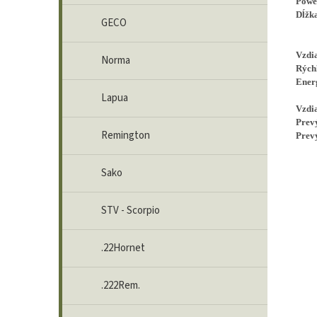
Powe
Dĺžk
GECO
Vzdi
Norma
Rých
Ener
Lapua
Vzdi
Prev
Remington
Prev
Sako
STV - Scorpio
.22Hornet
.222Rem.