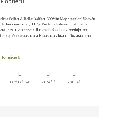
 k odberu
elivo Sellier & Bellot kaliber .300Win.Mag.s poploplášťovéu
CE, hmotnosť strely 11,7g. Predajné balenie po 20 kusov.
ena je za 1 kus náboja.
Iba osobný odber v predajni po
í Zbrojného preukazu a Preukazu zbrane. Nezasielame.
informácie
OPÝTAŤ SA
STRÁŽIŤ
ZDIEĽAŤ