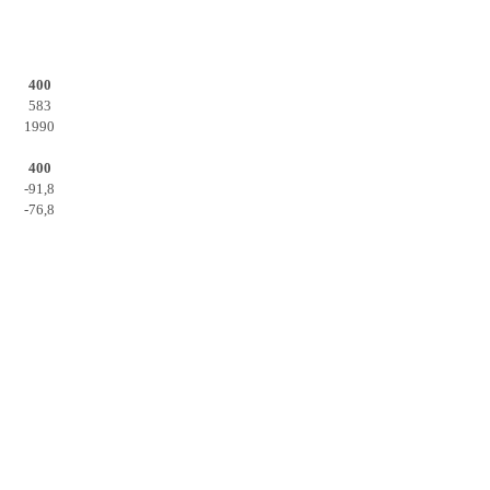
400
583
1990
400
-91,8
-76,8