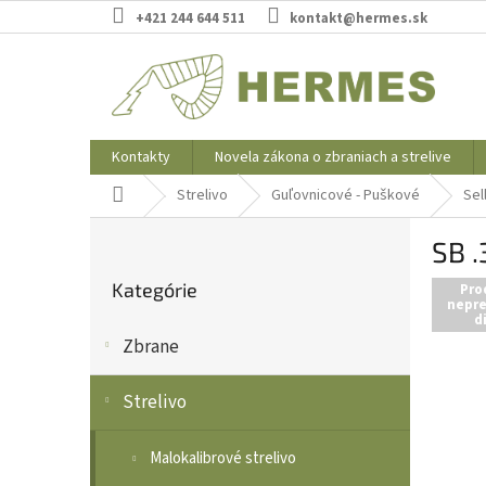
Prejsť
+421 244 644 511
kontakt@hermes.sk
na
obsah
Kontakty
Novela zákona o zbraniach a strelive
Domov
Strelivo
Guľovnicové - Puškové
Sel
B
SB .
o
Preskočiť
č
Kategórie
kategórie
Pro
n
nepre
d
ý
Zbrane
p
a
n
Strelivo
e
l
Malokalibrové strelivo