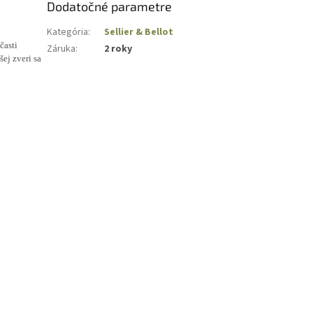
Dodatočné parametre
Kategória
:
Sellier & Bellot
časti
Záruka
:
2 roky
ej zveri sa