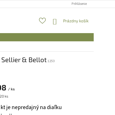
Prihlásenie
NÁKUPNÝ
Prázdny košík
KOŠÍK
Sellier & Bellot
1253
08
/ ks
ová
 20 ks
kt je nepredajný na diaľku