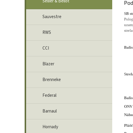
Sellier & Bellot
Pod
SB s
Sauvestre
Polop
uzamy
strel
RWS
Balis
CCI
Blazer
Strel
Brenneke
Federal
Balis
ONV
Barnaul
Nábo
Pláš
Hornady