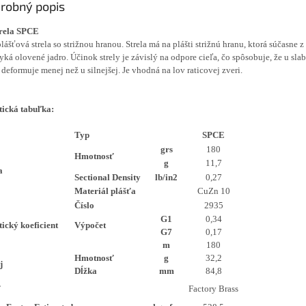
robný popis
trela SPCE
lášťová strela so strižnou hranou. Strela má na plášti strižnú hranu, ktorá súčasne z 
ká olovené jadro. Účinok strely je závislý na odpore cieľa, čo spôsobuje, že u slabš
a deformuje menej než u silnejšej. Je vhodná na lov raticovej zveri.
tická tabuľka:
Typ
SPCE
grs
180
Hmotnosť
g
11,7
a
Sectional Density
lb/in2
0,27
Materiál plášťa
CuZn 10
Číslo
2935
G1
0,34
tický koeficient
Výpočet
G7
0,17
m
180
Hmotnosť
g
32,2
j
Dĺžka
mm
84,8
ť
Factory Brass