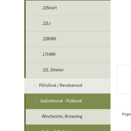
.22Short
.22Lr
.22WMR
.17HMR
.22L Zimmer
Pištoľové / Revolverové
Guľovnicové - Puškové
Popi
Winchester, Browning