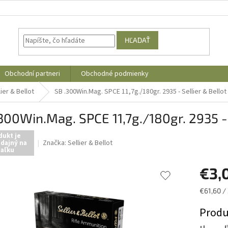
HĽADAŤ
Obchodní partneri
Obchodné podmienky
lier & Bellot
SB .300Win.Mag. SPCE 11,7g./180gr. 2935 - Sellier & Bellot
300Win.Mag. SPCE 11,7g./180gr. 2935 - 
dukt je
Značka:
Sellier & Bellot
dajný na
iaľku
€3,
Jednotk
€61,60 /
cena:
Produ