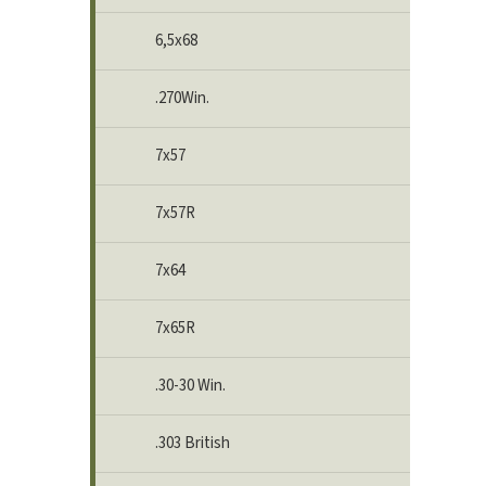
6,5x68
.270Win.
7x57
7x57R
7x64
7x65R
.30-30 Win.
.303 British