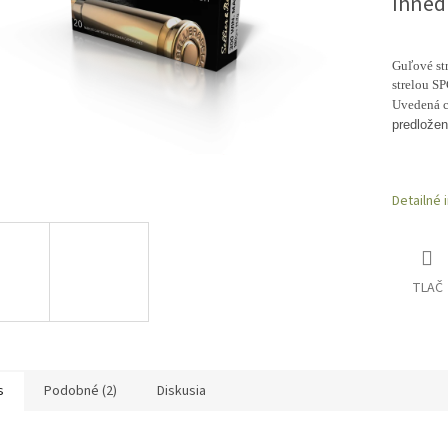
Ihneď
Guľové str
strelou SP
Uvedená c
predložen
Detailné 
TLAČ
s
Podobné (2)
Diskusia