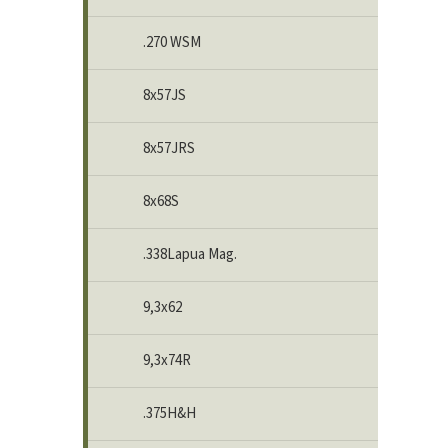
.270 WSM
8x57JS
8x57JRS
8x68S
.338Lapua Mag.
9,3x62
9,3x74R
.375H&H