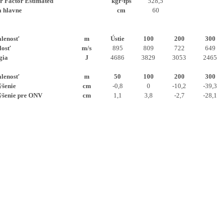
r Factor Estimated
kgr·fps
528,5
a hlavne
cm
60
alenosť
m
Ústie
100
200
300
losť
m/s
895
809
722
649
gia
J
4686
3829
3053
2465
alenosť
m
50
100
200
300
ýšenie
cm
-0,8
0
-10,2
-39,3
ýšenie pre ONV
cm
1,1
3,8
-2,7
-28,1