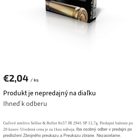
€2,04
/ ks
Jednotková
Produkt je nepredajný na diaľku
cena:
Ihneď k odberu
Guľové strelivo Sellier & Bellot 8x57 JR 2941 SP 12,7g. Predajné balenie po
20 kusov. Uvedená cena je za 1kus náboja.
Iba osobný odber v predajni po
predložení Zbrojného preukazu a Preukazu zbrane. Nezasielame.