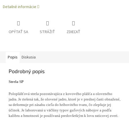
Detailné informácie
OPÝTAŤ SA
STRÁŽIŤ
ZDIEĽAŤ
Popis
Diskusia
Podrobný popis
Strela SP
Poloplášťová strela pozostávajúca z kovového plášťa a oloveného
jadra. Je riešená tak, že olovené jadro, ktoré je v prednej časti obnažené,
sa deformuje pri zásahu cieľa do hríbovitého tvaru, čo zlepšuje jej
účinok. Je laborovaná u väčšiny typov guľových nábojov a podľa
kalibru a hmotnosti je používaná predovšetkým k lovu raticovej zveri.