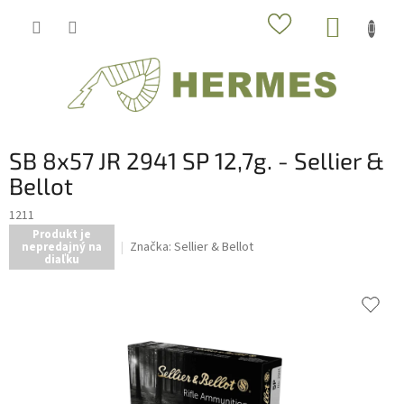
Prejsť
NÁKUP
na
obsah
KOŠÍK
SB 8x57 JR 2941 SP 12,7g. - Sellier &
Bellot
1211
Produkt je
Značka:
Sellier & Bellot
nepredajný na
diaľku