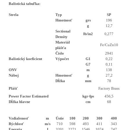
Balistická tabuľka:
Strela
Typ
SP
Hmotnosť
grs
196
g
12,7
Sectional
lb/in2
0,277
Density
Materiál
Fe/CuZn10
plášťa
Číslo
2941
Balistický koeficient
Výpočet
G1
0,22
G7
0,11
ONV
m
138
Náboj
Hmotnosť
g
27,2
Dĺžka
mm
78
Plášť
Factory Brass
Power Factor Estimated
kgr·fps
456,5
Dĺžka hlavne
cm
68
Vzdialenosť
m
Ústie
100
200
300
400
Rýchlosť
m/s
710
598
493
411
343
Energia
J
3201
2271
1546
1074
747