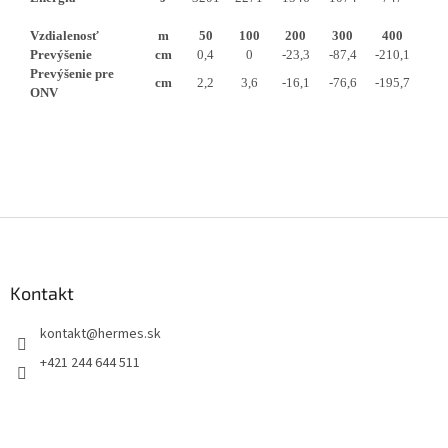
Vzdialenosť
m
50
100
200
300
400
Prevýšenie
cm
0,4
0
-23,3
-87,4
-210,1
Prevýšenie pre
cm
2,2
3,6
-16,1
-76,6
-195,7
ONV
Z
á
p
ä
Kontakt
t
kontakt
@
hermes.sk
i
e
+421 244 644 511