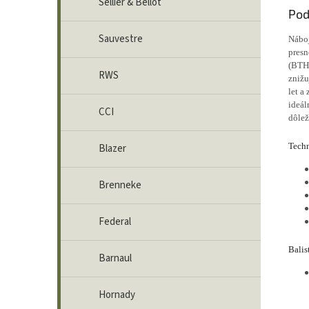
Sellier & Bellot
Pod
Sauvestre
Nábo
presn
(BTHP
RWS
znižu
let a
ideál
CCI
dôlež
Techn
Blazer
Brenneke
Federal
Balis
Barnaul
Hornady