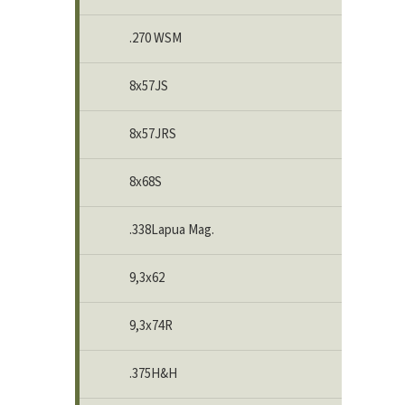
.270 WSM
8x57JS
8x57JRS
8x68S
.338Lapua Mag.
9,3x62
9,3x74R
.375H&H