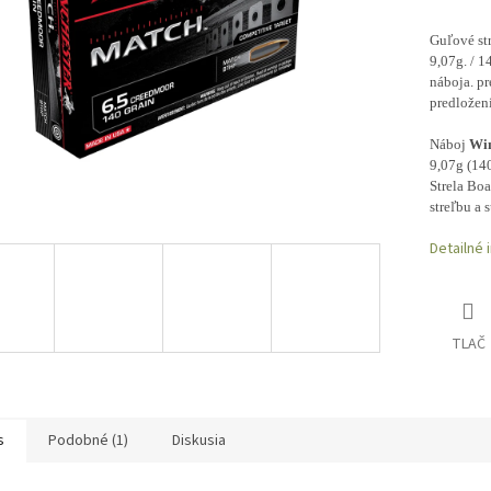
Guľové str
9,07g. / 1
náboja. pr
predložen
Náboj
Win
9,07g (140
Strela Boa
streľbu a 
Detailné 
TLAČ
s
Podobné (1)
Diskusia