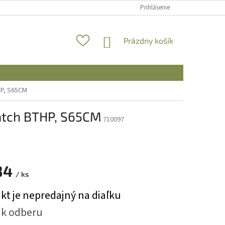
Prihlásenie
NÁKUPNÝ
Prázdny košík
KOŠÍK
HP, S65CM
atch BTHP, S65CM
710097
84
/ ks
ová
kt je nepredajný na diaľku
 k odberu