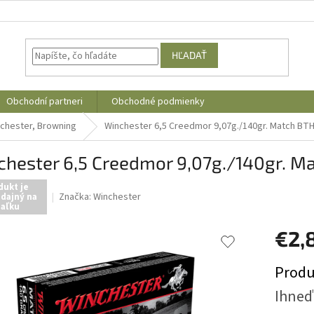
HĽADAŤ
Obchodní partneri
Obchodné podmienky
chester, Browning
Winchester 6,5 Creedmor 9,07g./140gr. Match BT
chester 6,5 Creedmor 9,07g./140gr. M
dukt je
Značka:
Winchester
dajný na
iaľku
€2,
Jednotk
Produ
cena:
Ihneď