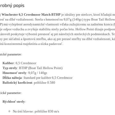
robný popis
j
Winchester 6,5 Creedmoor Match BTHP
je ideálny pre strelcov, ktorí hľadajú
osť na dlhé vzdialenosti. Strela s hmotnosťou 9,07g (140gr.) typu Boat Tail Hollow
) má vylepšené aerodynamické vlastnosti vďaka zužujúcemu sa zadnému koncu (bo
je odpor vzduchu a zvyšuje stabilitu strely počas letu. Hollow Point dizajn podpor
 zároveň poskytuje výbornú presnosť aj pri náročných streleckých podmienkach. Te
ny pre súťažnú a športovú streľbu, ako aj pre presné streľby na dlhé vzdialenosti, kd
itá konzistentná trajektória a nízka padavosť.
ické parametre:
Kaliber
: 6,5 Creedmoor
Typ strely
: BTHP (Boat Tail Hollow Point)
Hmotnosť strely
: 9,07g / 140gr.
Dĺžka náboja
: štandard pre kaliber 6,5 Creedmoor
Balistický koeficient
: približne 0.580
tické parametre:
Rýchlosť strely
:
Na ústí hlavne: približne 830 m/s