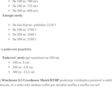
Na 100 m: 780 m/s
Na 200 m: 735 m/s
Na 300 m: 690 m/s
Energie strely
:
Na ústí hlavne: približne 3120 J
Na 100 m: 2760 J
Na 200 m: 2440 J
Na 300 m: 2160 J
 o padavosti projektilu:
Padavosť strely
(pri nastrelení na 100 m):
100 m: 0 cm
200 m: -3,8 cm
300 m: -13,5 cm
j
Winchester 6,5 Creedmoor Match BTHP
poskytuje vynikajúcu presnosť a stabil
lenosti, čo z neho robí ideálnu voľbu pre súťažnú streľbu a streľbu na cieľ.