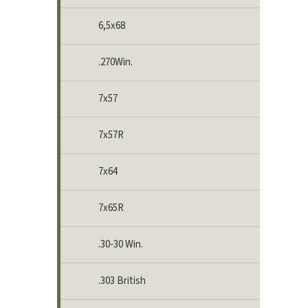
6,5x68
.270Win.
7x57
7x57R
7x64
7x65R
.30-30 Win.
.303 British