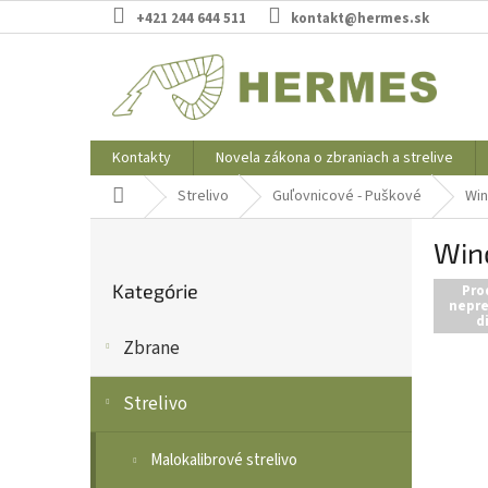
Prejsť
+421 244 644 511
kontakt@hermes.sk
na
obsah
Kontakty
Novela zákona o zbraniach a strelive
Domov
Strelivo
Guľovnicové - Puškové
Win
B
Win
o
Preskočiť
č
Kategórie
kategórie
Pro
n
nepre
d
ý
Zbrane
p
a
n
Strelivo
e
l
Malokalibrové strelivo