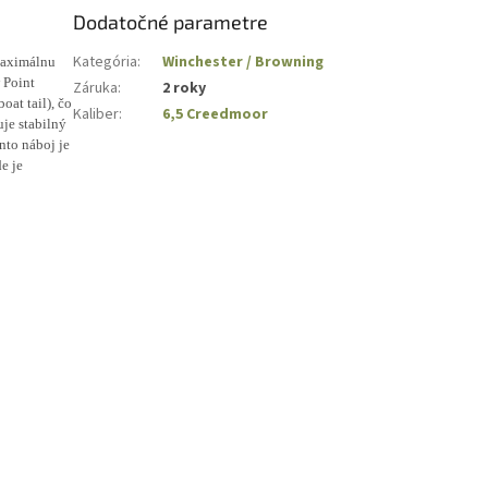
Dodatočné parametre
Kategória
:
Winchester / Browning
 maximálnu
 Point
Záruka
:
2 roky
at tail), čo
Kaliber
:
6,5 Creedmoor
uje stabilný
nto náboj je
e je