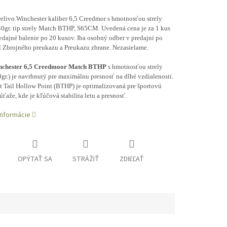
elivo Winchester kaliber 6,5 Creedmor s hmotnosťou strely
40gr. tip strely Match BTHP, S65CM. Uvedená cena je za 1 kus
edajné balenie po 20 kusov. Iba osobný odber v predajni po
í Zbrojného preukazu a Preukazu zbrane. Nezasielame.
chester 6,5 Creedmoor Match BTHP
s hmotnosťou strely
gr.) je navrhnutý pre maximálnu presnosť na dlhé vzdialenosti.
t Tail Hollow Point (BTHP) je optimalizovaná pre športovú
súťaže, kde je kľúčová stabilita letu a presnosť.
informácie
OPÝTAŤ SA
STRÁŽIŤ
ZDIEĽAŤ