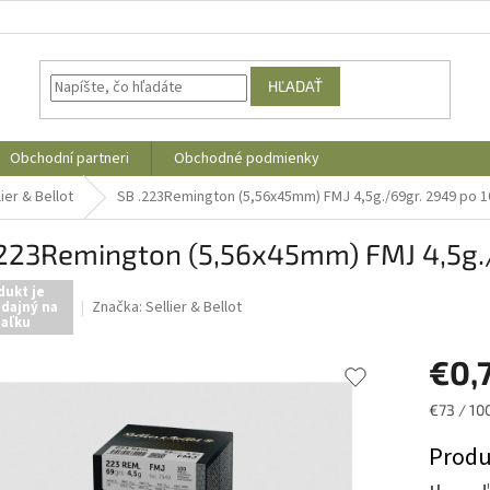
HĽADAŤ
Obchodní partneri
Obchodné podmienky
lier & Bellot
SB .223Remington (5,56x45mm) FMJ 4,5g./69gr. 2949 po 
.223Remington (5,56x45mm) FMJ 4,5g.
dukt je
Značka:
Sellier & Bellot
dajný na
iaľku
€0,
Jednotk
€73 / 10
cena:
Produ