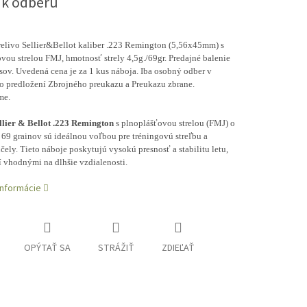
 k odberu
relivo Sellier&Bellot kaliber .223 Remington (5,56x45mm) s
vou strelou FMJ, hmotnosť strely 4,5g./69gr. Predajné balenie
ov. Uvedená cena je za 1 kus náboja. Iba osobný odber v
po predložení Zbrojného preukazu a Preukazu zbrane.
me.
llier & Bellot .223 Remington
s plnoplášťovou strelou (FMJ) o
69 grainov sú ideálnou voľbou pre tréningovú streľbu a
čely. Tieto náboje poskytujú vysokú presnosť a stabilitu letu,
í vhodnými na dlhšie vzdialenosti.
informácie
OPÝTAŤ SA
STRÁŽIŤ
ZDIEĽAŤ