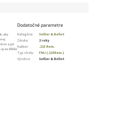
odber v...
Dodatočné parametre
Kategória
:
Sellier & Bellot
k, aby
svoj
Záruka
:
2 roky
elcov a pri
Kaliber
:
.223 Rem.
 aj na dlhšie
Typ strely
:
FMJ (.223Rem.)
Výrobca
:
Sellier & Bellot