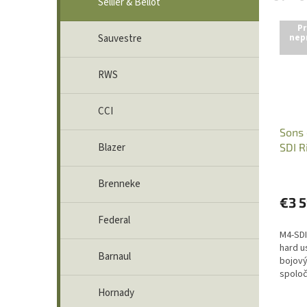
Sellier & Bellot
Pr
nep
Sauvestre
RWS
CCI
Sons 
Blazer
SDI R
.223
Brenneke
€3 
Federal
M4-SD
hard u
Barnaul
bojov
spoloč
dober 
Hornady
Zbrojn