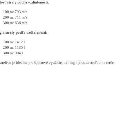
osť strely podľa vzdialenosti:
100 m: 793 m/s
200 m: 711 m/s
300 m: 636 m/s
ia strely podľa vzdialenosti:
100 m: 1412 J
200 m: 1135 J
300 m: 904 J
strelivo je ideálne pre športové využitie, tréning a presnú streľbu na terče.