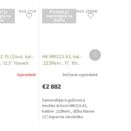
Kód:
2724
Kód:
239045
t je
Produkt je
jný na
nepredajný na
ku
diaľku
Ďalší
Z-15 (Zion), kal.:
HK MR223 A3, kal.:
produkt
 12,5" hlaveň,
.223Rem., 11", 10r.,
k
RAL8000, Slim-Line Hkey
Vypredané
Dočasne vypredané
€2 882
Samonabíjacia guľovnica
Heckler & Koch MR223 A3,
kaliber .223Rem., dĺžka hlavne
11", kapacita zásobníka
10nábojov, farba: RAL8000,
Slim-Line Hkey. Iba osobný