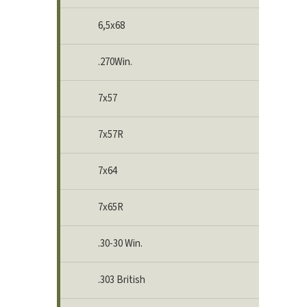
6,5x68
.270Win.
7x57
7x57R
7x64
7x65R
.30-30 Win.
.303 British