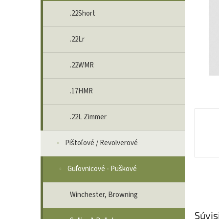
.22Short
.22Lr
.22WMR
.17HMR
.22L Zimmer
Pištoľové / Revolverové
Guľovnicové - Puškové
Winchester, Browning
Súvis