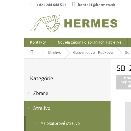
Prejsť
+421 244 644 511
kontakt@hermes.sk
na
obsah
Kontakty
Novela zákona o zbraniach a strelive
Domov
Strelivo
Guľovnicové - Puškové
Sel
B
SB 
o
Preskočiť
č
Kategórie
kategórie
Pro
n
nepre
d
ý
Zbrane
p
a
n
Strelivo
e
l
Malokalibrové strelivo