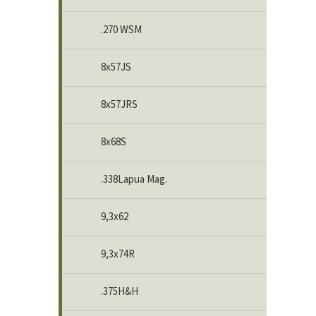
.270 WSM
8x57JS
8x57JRS
8x68S
.338Lapua Mag.
9,3x62
9,3x74R
.375H&H