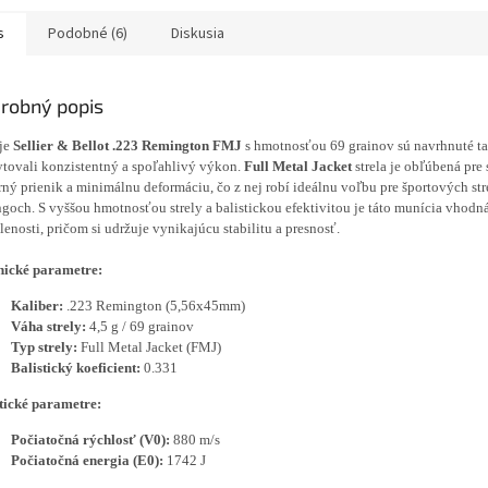
skeho preukazu a...
odber v...
s
Podobné (6)
Diskusia
robný popis
je
Sellier & Bellot .223 Remington FMJ
s hmotnosťou 69 grainov sú navrhnuté ta
tovali konzistentný a spoľahlivý výkon.
Full Metal Jacket
strela je obľúbená pre 
ný prienik a minimálnu deformáciu, čo z nej robí ideálnu voľbu pre športových str
ngoch. S vyššou hmotnosťou strely a balistickou efektivitou je táto munícia vhodná
lenosti, pričom si udržuje vynikajúcu stabilitu a presnosť.
nické parametre:
Kaliber:
.223 Remington (5,56x45mm)
Váha strely:
4,5 g / 69 grainov
Typ strely:
Full Metal Jacket (FMJ)
Balistický koeficient:
0.331
tické parametre:
Počiatočná rýchlosť (V0):
880 m/s
Počiatočná energia (E0):
1742 J