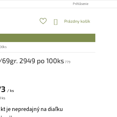
Prihlásenie
NÁKUPNÝ
Prázdny košík
KOŠÍK
100ks
/69gr. 2949 po 100ks
779
73
/ ks
ová
0 ks
kt je nepredajný na diaľku