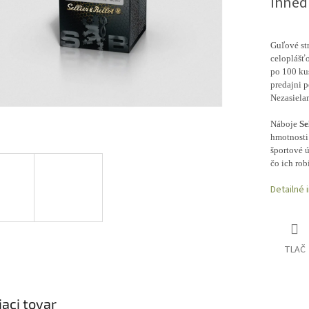
Ihneď
Guľové st
celoplášťo
po 100 kus
predajni 
Nezasiela
Náboje
Se
hmotnosti 
športové ú
čo ich rob
Detailné 
TLAČ
iaci tovar