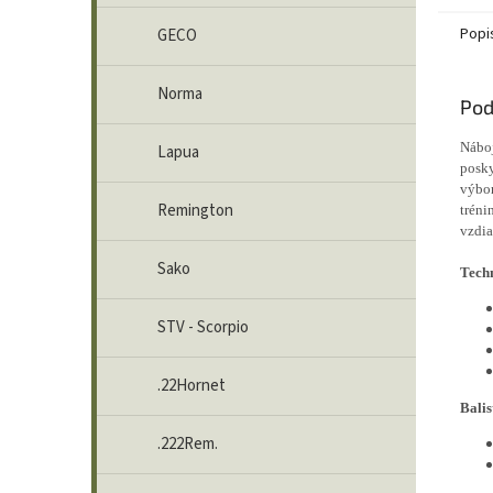
Občian
Popi
GECO
Norma
Pod
Nábo
Lapua
posky
výbor
Remington
tréni
vzdia
Sako
Tech
STV - Scorpio
.22Hornet
Balis
.222Rem.