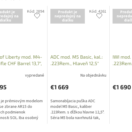
Kód:
2894
Kód:
4261
odukt je
Produkt je
Produk
redajný na
nepredajný na
nepreda
diaľku
diaľku
diaľ
of Liberty mod. M4-
ADC mod. M5 Basic, kal.:
IWI mod. 
ifle CHF Barrel 13,7",
.223Rem., Hlaveň 12,5"
.223Rem.,
Rem, Cerakote
(Puška)
10r, Blac
vypredané
Na objednávku
595
€1 669
€1 690
I je prémiovým modelom
Samonabíjacia puška ADC
se zbrane AR15 do
model M5 Basic, kaliber
ých podmienok
.223Rem. s dĺžkou hlavne 12,5".
nosti SOL. Iba osobný
Séria M5 bola navrhnutá tak,
v predajni po predložení
aby rozšírila ponuku na
ého preukazu,
konkurenčný trh. Iba osobný