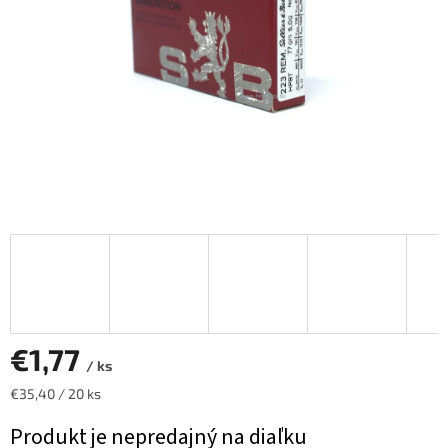
€1,77
/ ks
Jednotková
€35,40 / 20 ks
cena:
Produkt je nepredajný na diaľku