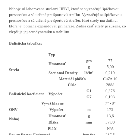
Náboje sú laborované strelami HPBT, ktoré sa vyznačujú špičkovou
presnosťou a sú určené pre športovú streľbu. Vyznačujú sa špičkovou
presnosťou a sú určené pre športovú streľbu. Hrot strely má dutinu,
ktorá jej pomáha expandovať pri náraze. Zadná časť strely je zúžená, čo
zlepšuje jej aerodynamiku a stabilitu
Balistická tabuľka:
Typ
grs
77
Hmotnosť
g
5
,00
Strela
Sectional Density
lb/in²
0
,219
Materiál plášťa
CuZn 10
Číslo
2888
G1
0
,376
Balistický koeficient
Výpočet
G7
0
,193
Vývrt hlavne
7" - 8"
ONV
Výpočet
m
175
Hmotnosť
g
13
,6
Náboj
Dĺžka
mm
57
,00
Plášť
N/A
Power Factor Estimated
kgr·fps
217
,5