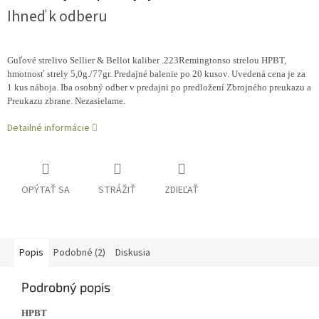
Ihneď k odberu
Guľové strelivo Sellier & Bellot kaliber .223Remingtonso strelou HPBT,
hmotnosť strely 5,0g./77gr. Predajné balenie po 20 kusov. Uvedená cena je za
1 kus náboja. Iba osobný odber v predajni po predložení Zbrojného preukazu a
Preukazu zbrane. Nezasielame.
Detailné informácie
OPÝTAŤ SA
STRÁŽIŤ
ZDIEĽAŤ
Popis
Podobné (2)
Diskusia
Podrobný popis
HPBT