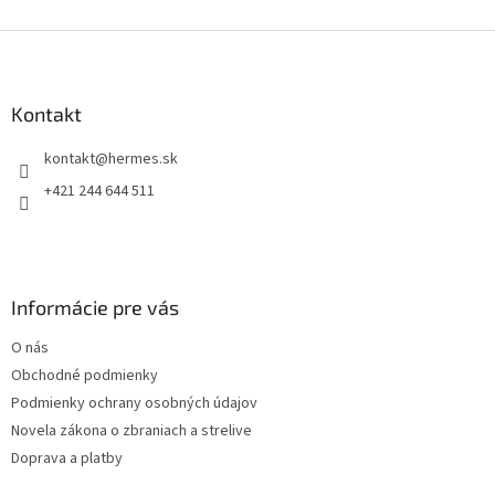
Z
á
p
ä
Kontakt
t
kontakt
@
hermes.sk
i
e
+421 244 644 511
Informácie pre vás
O nás
Obchodné podmienky
Podmienky ochrany osobných údajov
Novela zákona o zbraniach a strelive
Doprava a platby