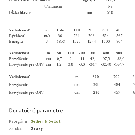
+P munícia
Ne
Dĺžka hlavne
mm
510
Vzdialenosť
m
Ústie
100
200
300
400
634
Rýchlosť
m/s
861
781
706
567
Energia
J
1853
1525
1244
1006
804
Vzdialenosť
m
50
100
200
300
400
500
Prevýšenie
cm
-0,7
0
-11
-42,1
-97,5
-183,6
Prevýšenie pre ONV
cm
1,2
3,8
-3,6
-30,7
-82,40
-164,7
Vzdialenosť
m
600
700
8
Prevýšenie
cm
-309
-484
-
-286
Prevýšenie pre ONV
cm
-457
-
Dodatočné parametre
Kategória
:
Sellier & Bellot
Záruka
:
2 roky