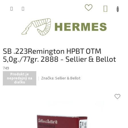
Prejsť
NÁKUP
na
obsah
KOŠÍK
SB .223Remington HPBT OTM
5,0g./77gr. 2888 - Sellier & Bellot
749
Produkt je
Značka:
Sellier & Bellot
nepredajný na
diaľku